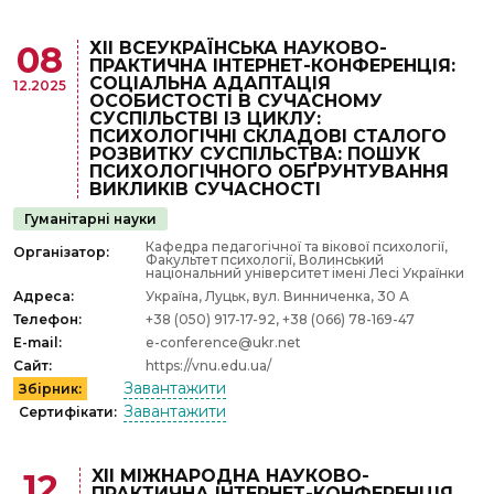
ХІІ ВСЕУКРАЇНСЬКА НАУКОВО-
08
ПРАКТИЧНА ІНТЕРНЕТ-КОНФЕРЕНЦІЯ:
СОЦІАЛЬНА АДАПТАЦІЯ
12.2025
ОСОБИСТОСТІ В СУЧАСНОМУ
СУСПІЛЬСТВІ ІЗ ЦИКЛУ:
ПСИХОЛОГІЧНІ СКЛАДОВІ СТАЛОГО
РОЗВИТКУ СУСПІЛЬСТВА: ПОШУК
ПСИХОЛОГІЧНОГО ОБҐРУНТУВАННЯ
ВИКЛИКІВ СУЧАСНОСТІ
Гуманітарні науки
Кафедра педагогічної та вікової психології,
Організатор:
Факультет психології, Волинський
національний університет імені Лесі Українки
Адреса:
Україна, Луцьк, вул. Винниченка, 30 А
Телефон:
+38 (050) 917-17-92, +38 (066) 78-169-47
E-mail:
e-conference@ukr.net
Сайт:
https://vnu.edu.ua/
Завантажити
Збірник:
Завантажити
Сертифікати:
XІІ МІЖНАРОДНА НАУКОВО-
12
ПРАКТИЧНА ІНТЕРНЕТ-КОНФЕРЕНЦІЯ