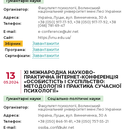
Гуманітарні науки
Факультет психології, Волинський
Організатор:
національний університет імені Лесі Українки
Адреса:
Україна, Луцьк, вул. Винниченка, 30 А
+38 (050) 917-17-93, +38 (050) 917-17-92, +38
Телефон:
(066) 781-69-47
E-mail:
e-conference@ukr.net
Сайт:
https://vnu.edu.ua/
Завантажити
Збірник:
Завантажити
Програма:
Завантажити
Сертифікати:
XІ МІЖНАРОДНА НАУКОВО-
13
ПРАКТИЧНА ІНТЕРНЕТ-КОНФЕРЕНЦІЯ
«ОСОБИСТІСТЬ І СУСПІЛЬСТВО:
05.2024
МЕТОДОЛОГІЯ І ПРАКТИКА СУЧАСНОЇ
ПСИХОЛОГІЇ»
Гуманітарні науки
Соціально-політичні науки
Факультет психології, Волинський
Організатор:
національний університет імені Лесі Українки
Адреса:
Україна, Луцьк, вул. Винниченка, 30 А
Телефон:
+38 (050) 846-91-81, +38 (050) 757-55-21
E-mail:
osoba_conf@ukr.net