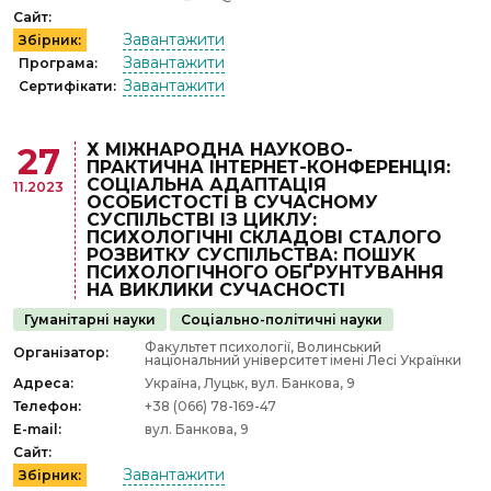
Сайт:
Завантажити
Збірник:
Завантажити
Програма:
Завантажити
Сертифікати:
Х МІЖНАРОДНА НАУКОВО-
27
ПРАКТИЧНА ІНТЕРНЕТ-КОНФЕРЕНЦІЯ:
СОЦІАЛЬНА АДАПТАЦІЯ
11.2023
ОСОБИСТОСТІ В СУЧАСНОМУ
СУСПІЛЬСТВІ ІЗ ЦИКЛУ:
ПСИХОЛОГІЧНІ СКЛАДОВІ СТАЛОГО
РОЗВИТКУ СУСПІЛЬСТВА: ПОШУК
ПСИХОЛОГІЧНОГО ОБҐРУНТУВАННЯ
НА ВИКЛИКИ СУЧАСНОСТІ
Гуманітарні науки
Соціально-політичні науки
Факультет психології, Волинський
Організатор:
національний університет імені Лесі Українки
Адреса:
Україна, Луцьк, вул. Банкова, 9
Телефон:
+38 (066) 78-169-47
E-mail:
вул. Банкова, 9
Сайт:
Завантажити
Збірник: