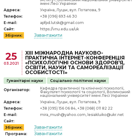
імені Лесі Українки
Адреса:
Україна, Луцьк, вул. Потапова, 9
Телефон:
+38 (096) 693 46 30
E-mail:
apfpd.lutsk@gmail.com
Сайт:
https://vnu.edu.ua/uk
Завантажити
Збірник:
XІІІ МІЖНАРОДНА НАУКОВО-
25
ПРАКТИЧНА ІНТЕРНЕТ-КОНФЕРЕНЦІЯ
«ПСИХОЛОГІЧНІ ОСНОВИ ЗДОРОВ’Я,
03.2021
ОСВІТИ, НАУКИ ТА САМОРЕАЛІЗАЦІЇ
ОСОБИСТОСТІ»
Гуманітарні науки
Соціально-політичні науки
Кафедра практичної та клінічної психології,
Організатор:
Факультет психології та соціології, Волинський
національний університет імені Лесі Українки
Адреса:
Україна, Луцьк, вул. Потапова, 9
Телефон:
+38 (095) 156 06 84, +38 (068) 011 82 22
E-mail:
mira_mush@yahoo.com, lesiakluiko@ukr.net
Сайт:
Завантажити
Збірник:
Завантажити
Програма: