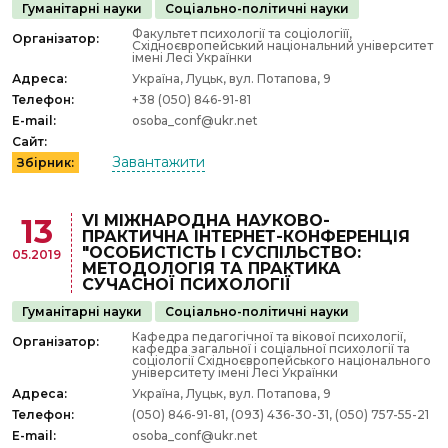
Гуманітарні науки
Соціально-політичні науки
Факультет психології та соціологіїї,
Організатор:
Східноєвропейський національний університет
імені Лесі Українки
Адреса:
Україна, Луцьк, вул. Потапова, 9
Телефон:
+38 (050) 846-91-81
E-mail:
osoba_conf@ukr.net
Сайт:
Завантажити
Збірник:
VI МІЖНАРОДНА НАУКОВО-
13
ПРАКТИЧНА ІНТЕРНЕТ-КОНФЕРЕНЦІЯ
"ОСОБИСТІСТЬ І СУСПІЛЬСТВО:
05.2019
МЕТОДОЛОГІЯ ТА ПРАКТИКА
СУЧАСНОЇ ПСИХОЛОГІЇ
Гуманітарні науки
Соціально-політичні науки
Кафедра педагогічної та вікової психології,
Організатор:
кафедра загальної і соціальної психології та
соціології Східноєвропейського національного
університету імені Лесі Українки
Адреса:
Україна, Луцьк, вул. Потапова, 9
Телефон:
(050) 846-91-81, (093) 436-30-31, (050) 757-55-21
E-mail:
osoba_conf@ukr.net