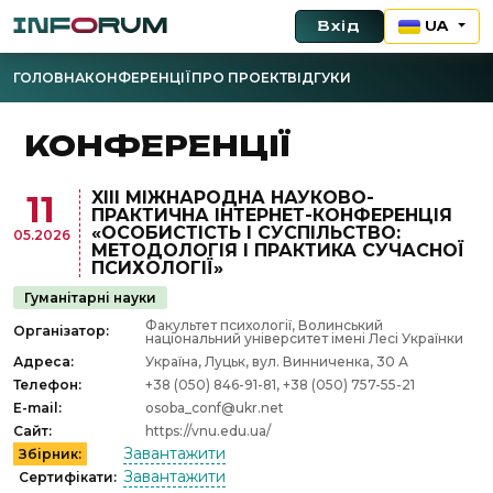
Вхід
UA
ГОЛОВНА
КОНФЕРЕНЦІЇ
ПРО ПРОЕКТ
ВІДГУКИ
КОНФЕРЕНЦІЇ
XІІI МІЖНАРОДНА НАУКОВО-
11
ПРАКТИЧНА ІНТЕРНЕТ-КОНФЕРЕНЦІЯ
«ОСОБИСТІСТЬ І СУСПІЛЬСТВО:
05.2026
МЕТОДОЛОГІЯ І ПРАКТИКА СУЧАСНОЇ
ПСИХОЛОГІЇ»
Гуманітарні науки
Факультет психології, Волинський
Організатор:
національний університет імені Лесі Українки
Адреса:
Україна, Луцьк, вул. Винниченка, 30 А
Телефон:
+38 (050) 846-91-81, +38 (050) 757-55-21
E-mail:
osoba_conf@ukr.net
Сайт:
https://vnu.edu.ua/
Завантажити
Збірник:
Завантажити
Сертифікати: