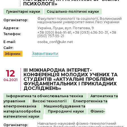
ПСИХОЛОГІЇ»
Гуманітарні науки
Соціально-політичні науки
Факультет психології та соціології, Волинський
Організатор:
національний університет імені Лесі Українки
Адреса:
Україна, Луцьк, вул. Потапова, 9
+38 (050) 846-91-81, +38 (093) 436-30-31, +38
Телефон:
(050) 757-55-21
E-mail:
osoba_conf@ukr.net
Сайт:
Завантажити
Збірник:
IIІ МІЖНАРОДНА ІНТЕРНЕТ-
12
КОНФЕРЕНЦІЯ МОЛОДИХ УЧЕНИХ ТА
СТУДЕНТІВ «АКТУАЛЬНІ ПРОБЛЕМИ
04.2021
ФУНДАМЕНТАЛЬНИХ І ПРИКЛАДНИХ
ДОСЛІДЖЕНЬ»
Інформатика та обчислювальна техніка
Автоматика та
управління
Високі технології
Електротехніка та
електромеханіка
Машинобудування та
матеріалообробка
Природничі науки
Фізико-
математичні науки
Навчально-науковий фізико-технологічний
Організатор:
інститут, Волинський національний університет