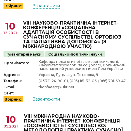
Завантажити
Збірник:
VІІІ НАУКОВО-ПРАКТИЧНА ІНТЕРНЕТ-
10
КОНФЕРЕНЦІЯ «СОЦІАЛЬНА
АДАПТАЦІЯ ОСОБИСТОСТІ В
12.2021
СУЧАСНОМУ СУСПІЛЬСТВІ, ОРТОБІОЗ
ТА ПАЛІАТИВНА ДОПОМОГА» (З
МІЖНАРОДНОЮ УЧАСТЮ)
Гуманітарні науки
Соціально-політичні науки
Кафедра педагогічної та вікової психології,
Організатор:
Факультет психології та соціології, Волинський
національний університет імені Лесі Українки
Адреса:
Украина, Луцьк, вул. Потапова, 9
Телефон:
(0332) 24-90-01, (095) 161-32-06, (066) 781-69-47
E-mail:
tkonfadapt@ukr.net
Сайт:
Завантажити
Збірник:
VIII МІЖНАРОДНА НАУКОВО-
10
ПРАКТИЧНА ІНТЕРНЕТ-КОНФЕРЕНЦІЯ
«ОСОБИСТІСТЬ І СУСПІЛЬСТВО:
05.2021
МЕТОДОЛОГІЯ І ПРАКТИКА СУЧАСНОЇ