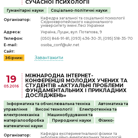
СУЧАСНОЇ ПСИХОЛОГІЇ
Гуманітарні науки
Соціально-політичні науки
Кафедра загальної та соціальної психології
Організатор:
Східноєвропейського національного
університету імені Лесі Українки
Адреса:
Україна, Луцьк, вул. Потапова, 9
Телефон:
(050) 846-91-81, (093) 436-30-31, (095) 518-35-70
E-mail:
osoba_conf@ukr.net
Сайт:
Завантажити
Збірник:
МІЖНАРОДНА ІНТЕРНЕТ-
19
КОНФЕРЕНЦІЯ МОЛОДИХ УЧЕНИХ ТА
СТУДЕНТІВ «АКТУАЛЬНІ ПРОБЛЕМИ
05.2016
ФУНДАМЕНТАЛЬНИХ І ПРИКЛАДНИХ
ДОСЛІДЖЕНЬ»
Інформатика та обчислювальна техніка
Автоматика та
управління
Високі технології
Електротехніка та
електромеханіка
Машинобудування та
матеріалообробка
Природничі науки
Фізико-
математичні науки
Кафедра експериметнальної фізики та
Організатор:
інформаційно-вимірювальних технологій