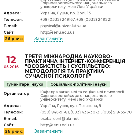
Східноєвропейського національного
університету імені Лесі Українки
Адреса:
Україна, Луцьк, пр. Волі, 13
Телефон:
+38 (0332) 249167, +38 (0332) 249221
E-mail:
physical@univer.lutsk.ua
Сайт:
http://eenu.edu.ua
Завантажити
Збірник:
ТРЕТЯ МІЖНАРОДНА НАУКОВО-
12
ПРАКТИЧНА ІНТЕРНЕТ-КОНФЕРЕНЦІЯ
"ОСОБИСТІСТЬ І СУСПІЛЬСТВО:
05.2016
МЕТОДОЛОГІЯ ТА ПРАКТИКА
СУЧАСНОЇ ПСИХОЛОГІЇ"
Гуманітарні науки
Соціально-політичні науки
Кафедра загальної та соціальної психології
Організатор:
Східноєвропейського національного
університету імені Лесі Українки
Адреса:
Україна, Луцьк, вул. Потапова, 9
Телефон:
(050) 846-91-81, (093) 436-30-31, (095) 518-35-70
E-mail:
osoba_conf@ukr.net
Сайт:
http://eenu.edu.ua
Завантажити
Збірник: