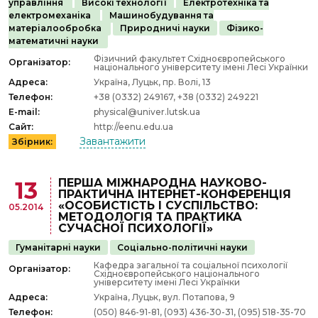
управління
Високі технології
Електротехніка та
електромеханіка
Машинобудування та
матеріалообробка
Природничі науки
Фізико-
математичні науки
Фізичний факультет Східноєвропейського
Організатор:
національного університету імені Лесі Українки
Адреса:
Україна, Луцьк, пр. Волі, 13
Телефон:
+38 (0332) 249167, +38 (0332) 249221
E-mail:
physical@univer.lutsk.ua
Сайт:
http://eenu.edu.ua
Завантажити
Збірник:
ПЕРША МІЖНАРОДНА НАУКОВО-
13
ПРАКТИЧНА ІНТЕРНЕТ-КОНФЕРЕНЦІЯ
«ОСОБИСТІСТЬ І СУСПІЛЬСТВО:
05.2014
МЕТОДОЛОГІЯ ТА ПРАКТИКА
СУЧАСНОЇ ПСИХОЛОГІЇ»
Гуманітарні науки
Соціально-політичні науки
Кафедра загальної та соціальної психології
Організатор:
Східноєвропейського національного
університету імені Лесі Українки
Адреса:
Україна, Луцьк, вул. Потапова, 9
Телефон:
(050) 846-91-81, (093) 436-30-31, (095) 518-35-70