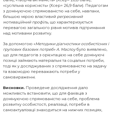
«суспільна корисність» (Хсер= 26,9 бали). Педагогам
з домінуючою спрямованістю на себе, навпаки,
більшою мірою властивий
регресивний
мотиваційний
профіль
, що характеризується
перевагою загального рівня мотивів підтримання
над мотивами розвитку.
За допомогою «
Методики діагностики особистісних і
групових базових потреб» А. Маслоу
було виявлено,
що для педагогів з орієнтацією на себе домінуючі
позиції займають матеріальні та соціальні потреби,
тоді як у досліджуваних з спрямованістю на задачу
та взаємодію переважають потреби у
самовираженні.
Висновки.
Проведене дослідження дало
можливість встановити,
що для фахівців з
домінуючою спрямованістю на себе, проблема
розвитку особистості, реалізації, потреби в
самоактуалізації знаходиться на нижчих позиціях,