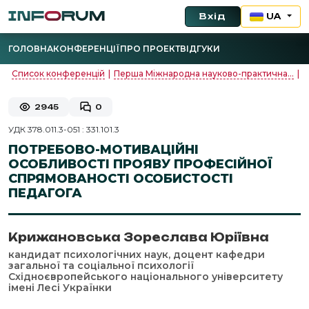
Вхід
UA
ГОЛОВНА
КОНФЕРЕНЦІЇ
ПРО ПРОЕКТ
ВІДГУКИ
Список конференцій
|
Перша Міжнародна науково-практична...
|
О
2945
0
УДК 378.011.3-051 : 331.101.3
ПОТРЕБОВО-МОТИВАЦІЙНІ
ОСОБЛИВОСТІ ПРОЯВУ ПРОФЕСІЙНОЇ
СПРЯМОВАНОСТІ ОСОБИСТОСТІ
ПЕДАГОГА
Крижановська Зореслава Юріївна
кандидат психологічних наук, доцент кафедри
загальної та соціальної психології
Східноєвропейського національного університету
імені Лесі Українки