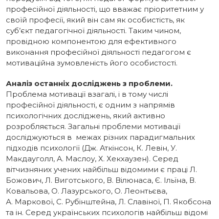
професійної діяльності, що вважає пріоритетним у
своїй професії, який він сам як особистість, як
суб’єкт педагогічної діяльності. Таким чином,
провідною компонентою для ефективного
виконання професійної діяльності педагогом є
мотиваційна зумовленість його особистості.
Аналіз останніх досліджень з проблеми.
Проблема мотивації взагалі, і в тому числі
професійної діяльності, є одним з напрямів
психологічних досліджень, який активно
розробляється. Загальні проблеми мотивації
досліджуються в межах різних парадигмальних
підходів психології (Дж. Аткінсон, К. Левін, У.
Макдауголл, А. Маслоу, Х. Хекхаузен). Серед
вітчизняних учених найбільш відомими є праці Л.
Божович, Л. Виготського, В. Вілюнаса, Є. Ільїна, В.
Ковальова, О. Лазурського, О. Леонтьєва,
А. Маркової, С. Рубінштейна, Л. Славіної, П. Якобсона
та ін. Серед українських психологів найбільш відомі