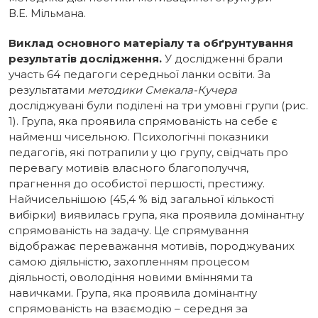
В.Е. Мільмана.
Виклад основного матеріалу та обґрунтування
результатів дослідження.
У дослідженні брали
участь 64 педагоги середньої ланки освіти. За
результатами
методики Смекала-Кучера
досліджувані були поділені на три умовні групи (рис.
1). Група, яка проявила спрямованість на себе є
найменш чисельною. Психологічні показники
педагогів, які потрапили у цю групу, свідчать про
перевагу мотивів власного благополуччя,
прагнення до особистої першості, престижу.
Найчисельнішою (45,4 % від загальної кількості
вибірки) виявилась група, яка проявила домінантну
спрямованість на задачу. Це спрямування
відображає переважання мотивів, породжуваних
самою діяльністю, захопленням процесом
діяльності, оволодіння новими вміннями та
навичками. Група, яка проявила домінантну
спрямованість на взаємодію – середня за