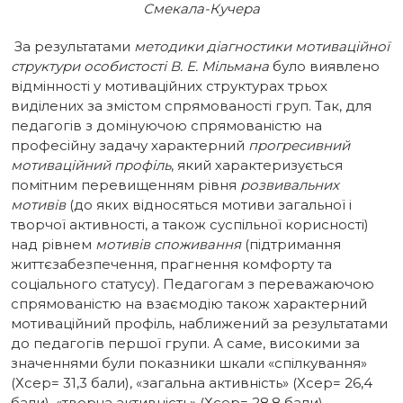
Смекала-Кучера
За результатами
методики діагностики мотиваційної
структури особистості В. Е. Мільмана
було виявлено
відмінності у мотиваційних структурах трьох
виділених за змістом спрямованості груп. Так, для
педагогів з домінуючою спрямованістю на
професійну задачу характерний
прогресивний
мотиваційний
профіль
, який характеризується
помітним перевищенням рівня
розвивальних
мотивів
(до яких відносяться мотиви загальної і
творчої активності, а також суспільної корисності)
над рівнем
мотивів
споживання
(підтримання
життєзабезпечення, прагнення комфорту та
соціального статусу). Педагогам з переважаючою
спрямованістю на взаємодію також характерний
мотиваційний профіль, наближений за результатами
до педагогів першої групи. А саме, високими за
значеннями були показники шкали «спілкування»
(Хсер= 31,3 бали), «загальна активність» (Хсер= 26,4
бали), «творча активність» (Хсер= 28,8 бали),