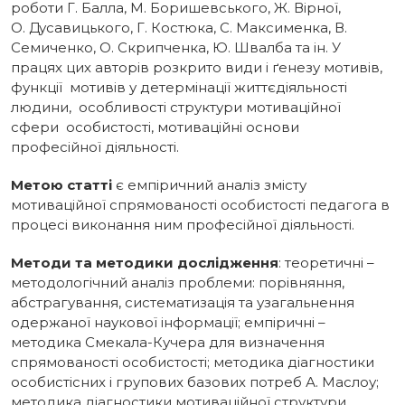
роботи Г. Балла, М. Боришевського, Ж. Вірної,
О. Дусавицького, Г. Костюка, С. Максименка, В.
Семиченко, О. Скрипченка, Ю. Швалба та ін. У
працях цих авторів розкрито види і ґенезу мотивів,
функції мотивів у детермінації життєдіяльності
людини, особливості структури мотиваційної
сфери особистості, мотиваційні основи
професійної діяльності.
Метою статті
є емпіричний аналіз змісту
мотиваційної спрямованості особистості педагога в
процесі виконання ним професійної діяльності.
Методи та методики дослідження
: теоретичні –
методологічний аналіз проблеми: порівняння,
абстрагування, систематизація та узагальнення
одержаної наукової інформації; емпіричні –
методика Смекала-Кучера для визначення
спрямованості особистості; методика діагностики
особистісних і групових базових потреб А. Маслоу;
методика діагностики мотиваційної структури