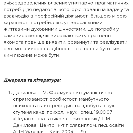
аніж задоволення власних утилітарно-прагматичних
потреб. Для педагогів, котрі орієнтовані на задачу та
взаємодію в професійній діяльності, більшою мірою
характерні потреби, які є універсальними
життєвими духовними цінностями. Це потреби у
самовираженні, які виражаються у прагненні
якомога повніше виявити, розвинути та реалізувати
свої можливості та здібності, прагнення бути тим,
ким людина може бути.
Джерела та література:
Данилова Т. М. Формування гуманістичної
спрямованості особистості майбутнього
психолога : автореф. дис. на здобуття наук.
ступеня канд. психол. наук : спец. 19.00.07
«Педагогічна та вікова психологія» / Т. М.
Данилова ; Центр. ін-т післядиплом. пед. освіти
АПН України. – Київ, 2004. – 19 с.