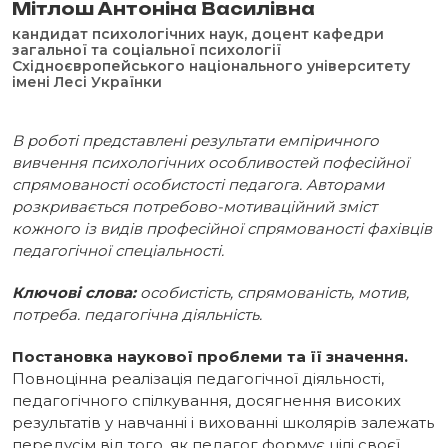
Мітлош Антоніна Василівна
кандидат психологічних наук, доцент кафедри
загальної та соціальної психології
Східноєвропейського національного університету
імені Лесі Українки
В роботі представлені результати емпіричного
вивчення психологічних особливостей пофесійної
спрямованості особистості педагога. Авторами
розкривається потребово-мотиваційний зміст
кожного із видів професійної спрямованості фахівців
педагогічної спеціальності.
Ключові слова:
особистість, спрямованість, мотив,
потреба. педагогічна діяльність.
Постановка наукової проблеми та її значення.
Повноцінна реалізація педагогічної діяльності,
педагогічного спілкування, досягнення високих
результатів у навчанні і вихованні школярів залежать
передусім від того, як педагог формує цілі своєї