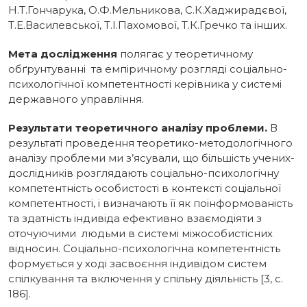
Н.Т.Гончарука, О.Ф.Мельникова, С.К.Хаджирадєвої,
Т.Е.Василевської, Т.І.Пахомової, Т.К.Гречко та інших.
Мета дослідження
полягає у теоретичному
обґрунтуванні та емпіричному розгляді соціально-
психологічної компетентності керівника у системі
державного управління.
Результати теоретичного аналізу проблеми.
В
результаті проведення теоретико-методологічного
аналізу проблеми ми з’ясували, що більшість учених-
дослідників розглядають соціально-психологічну
компетентність особистості в контексті соціальної
компетентності, і визначають її як поінформованість
та здатність індивіда ефективно взаємодіяти з
оточуючими людьми в системі міжособистісних
відносин. Соціально-психологічна компетентність
формується у ході засвоєння індивідом систем
спілкування та включення у спільну діяльність [3, с.
186].