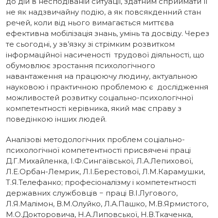
до дій в несподіваній ситуації, здатним сприймати її
не як надзвичайну подію, а як повсякденний стан
речей, коли від нього вимагається миттєва
ефективна мобілізація знань, умінь та досвіду. Через
те сьогодні, у зв’язку зі стрімким розвитком
інформаційної насиченості трудової діяльності, що
обумовлює зростання психологічного
навантаження на працюючу людину, актуальною
науковою і практичною проблемою є дослідження
можливостей розвитку соціально-психологічної
компетентності керівника, який має справу з
поведінкою інших людей.
Аналізові методологічних проблем соціально-
психологічної компетентності присвячені праці
Д.Г.Михайленка, І.Ф.Сингаївської, Л.А.Лепихової,
Л.Е.Орбан-Лемрик, Л.І.Берестової, Л.М.Карамушки,
Т.Я.Телефанко; професіоналізму і компетентності
державних службовців − праці В.І.Лугового,
Л.Я.Малімон, В.М.Олуйко, Л.А.Пашко, М.В.Ярмистого,
М.О.Докторовича, Н.А.Липовської, Н.В.Ткаченка,