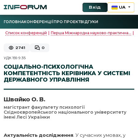
Вхід
UA
ГОЛОВНА
КОНФЕРЕНЦІЇ
ПРО ПРОЕКТ
ВІДГУКИ
Список конференцій
|
Перша Міжнародна науково-практична...
|
О
2741
0
УДК 159.9:35
СОЦІАЛЬНО-ПСИХОЛОГІЧНА
КОМПЕТЕНТНІСТЬ КЕРІВНИКА У СИСТЕМІ
ДЕРЖАВНОГО УПРАВЛІННЯ
Швайко О. В.
магістрант факультету психології
Східноєвропейського національного університету
імені Лесі Українки
Актуальність дослідження
. У сучасних умовах, у