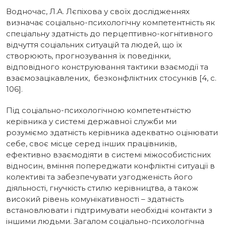
Водночас, Л.А. Лєпіхова у своїх дослідженнях
визначає соціально-психологічну компетентність як
спеціальну здатність до перцептивно-когнітивного
відчуття соціальних ситуацій та людей, що їх
створюють, прогнозування їх поведінки,
відповідного конструювання тактики взаємодії та
взаємозацікавлених, безконфліктних стосунків [4, с.
106].
Під соціально-психологічною компетентністю
керівника у системі державної служби ми
розуміємо здатність керівника адекватно оцінювати
себе, своє місце серед інших працівників,
ефективно взаємодіяти в системі міжособистісних
відносин, вміння попереджати конфліктні ситуації в
колективі та забезпечувати узгодженість його
діяльності, гнучкість стилю керівництва, а також
високий рівень комунікативності – здатність
встановлювати і підтримувати необхідні контакти з
іншими людьми. Загалом соціально-психологічна