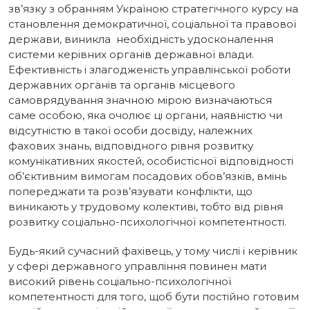
зв’язку з обранням Україною стратегічного курсу на
становлення демократичної, соціальної та правової
держави, виникла необхідність удосконалення
системи керівних органів державної влади.
Ефективність і злагодженість управлінської роботи
державних органів та органів місцевого
самоврядування значною мірою визначаються
саме особою, яка очолює ці органи, наявністю чи
відсутністю в такої особи досвіду, належних
фахових знань, відповідного рівня розвитку
комунікативних якостей, особистісної відповідності
об’єктивним вимогам посадових обов’язків, вмінь
попереджати та розв’язувати конфлікти, що
виникають у трудовому колективі, тобто від рівня
розвитку соціально-психологічної компетентності.
Будь-який сучасний фахівець, у тому числі і керівник
у сфері державного управління повинен мати
високий рівень соціально-психологічної
компетентності для того, щоб бути постійно готовим