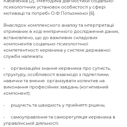
Кабаченка [2], «Методика діагностики соціально-
психологічних установок особистості у сфері
мотивації та потреб» О.Ф.Потьомкіної [6].
Внаслідок комплексного аналізу та інтерпретації
отриманих в ході емпіричного дослідження даних,
встановлено, що до важливих складових
компонентів соціально-психологічної
компетентності керівника у системі державної
служби належать:
- організаційні знання керівника про сутність,
структуру, особливості взаємодії з підлеглими,
навички та вміння організувати колектив на
виконання професійних завдань (когнітивний
компонент);
- рішучість та швидкість у прийнятті рішень;
- самоуправління та саморегуляція керівника в
управлінській діяльності;