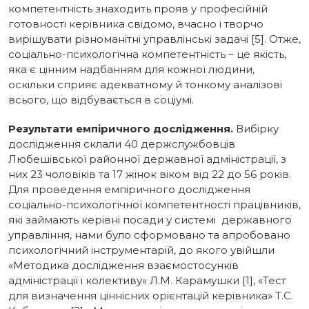
компетентність знаходить прояв у професійній
готовності керівника свідомо, вчасно і творчо
вирішувати різноманітні управлінські задачі [5]. Отже,
соціально-психологічна компетентність – це якість,
яка є цінним надбанням для кожної люди­ни,
оскільки сприяє адекватному й тонкому аналізові
всього, що відбувається в соціумі.
Результати емпіричного дослідження.
Вибірку
дослідження склали 40 держслужбовців
Любешівської районної державної адміністрації, з
них 23 чоловіків та 17 жінок віком від 22 до 56 років.
Для проведення емпіричного дослідження
соціально-психологічної компетентності працівників,
які займають керівні посади у системі державного
управління, нами було сформовано та апробовано
психологічний інструментарій, до якого увійшли
«Методика дослідження взаємостосунків
адміністрації і колективу» Л.М. Карамушки [1], «Тест
для визначення ціннісних орієнтацій керівника» Т.С.