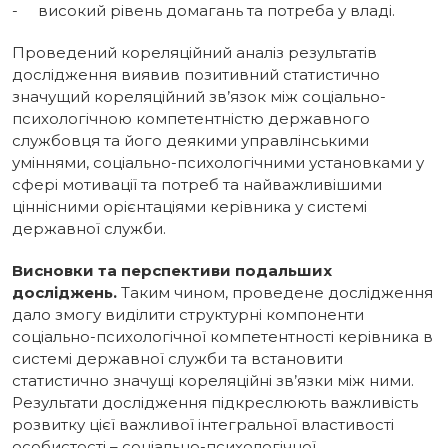
- високий рівень домагань та потреба у владі.
Проведений кореляційний аналіз результатів
дослідження виявив позитивний статистично
значущий кореляційний зв’язок між соціально-
психологічною компетентністю державного
службовця та його деякими управлінськими
уміннями, соціально-психологічними установками у
сфері мотивації та потреб та найважливішими
ціннісними орієнтаціями керівника у системі
державної служби.
Висновки та перспективи подальших
досліджень.
Таким чином, проведене дослідження
дало змогу виділити структурні компоненти
соціально-психологічної компетентності керівника в
системі державної служби та встановити
статистично значущі кореляційні зв’язки між ними.
Результати дослідження підкреслюють важливість
розвитку цієї важливої інтегральної властивості
особистості – соціально-психологічної