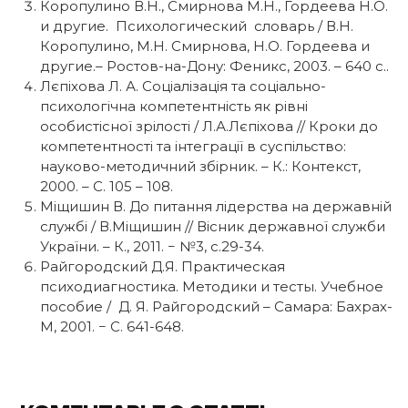
Коропулино В.Н., Смирнова М.Н., Гордеева Н.О.
и другие. Психологический словарь / В.Н.
Коропулино, М.Н. Смирнова, Н.О. Гордеева и
другие.– Ростов-на-Дону: Феникс, 2003. – 640 с..
Лєпіхова Л. А. Соціалізація та соціально-
психологічна компетентність як рівні
особистісної зрілості / Л.А.Лєпіхова // Кроки до
компетентності та інтеграції в суспільство:
науково-методичний збірник. – К.: Контекст,
2000. – С. 105 – 108.
Міщишин В. До питання лідерства на державній
службі / В.Міщишин // Вісник державної служби
України. – К., 2011. − №3, с.29-34.
Райгородский Д.Я. Практическая
психодиагностика. Методики и тесты. Учебное
пособие / Д. Я. Райгородский – Самара: Бахрах-
М, 2001. − С. 641-648.