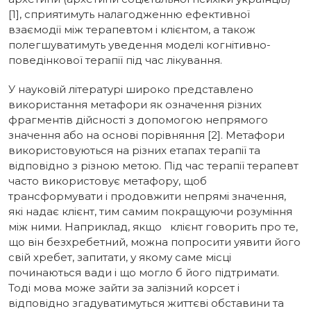
[1], сприятимуть налагодженню ефективної
взаємодії між терапевтом і клієнтом, а також
полегшуватимуть уведення моделі когнітивно-
поведінкової терапії під час лікування.
У науковій літературі широко представлено
використання метафори як означення різних
фрагментів дійсності з допомогою непрямого
значення або на основі порівняння [2]. Метафори
використовуються на різних етапах терапії та
відповідно з різною метою. Під час терапії терапевт
часто використовує метафору, щоб
трансформувати і продовжити непрямі значення,
які надає клієнт, тим самим покращуючи розуміння
між ними. Наприклад, якщо клієнт говорить про те,
що він безхребетний, можна попросити уявити його
свій хребет, запитати, у якому саме місці
починаються вади і що могло б його підтримати.
Тоді мова може зайти за залізний корсет і
відповідно згадуватимуться життєві обставини та