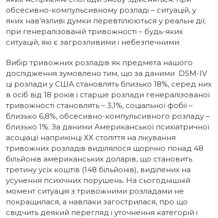
обсесивно-компульсивному розладі – ситуацій, у
яких нав’язливі думки перевтілюються у реальні дії;
при генералізованій тривожності – будь-яких
ситуацій, які є загрозливими і небезпечними.
Вибір тривожних розладів як предмета нашого
дослідження зумовлено тим, що за даними DSM-IV
ці розлади у США становлять близько 18%, серед них
в осіб від 18 років і старше розлади генералізованої
тривожності становлять – 3,1%, соціальної фобії –
близько 6,8%, обсесивно-компульсивного розладу –
близько 1%. За даними Американської психіатричної
асоціації наприкінці ХХ століття на лікування
тривожних розладів виділялося щорічно понад 48
більйонів американських доларів, що становить
третину усіх коштів (148 більйонів), виділених на
усунення психічних порушень. На сьогоднішній
момент ситуація з тривожними розладами не
покращилася, а навпаки загострилася, про що
свідчить деякий перегляд і уточнення категорій і