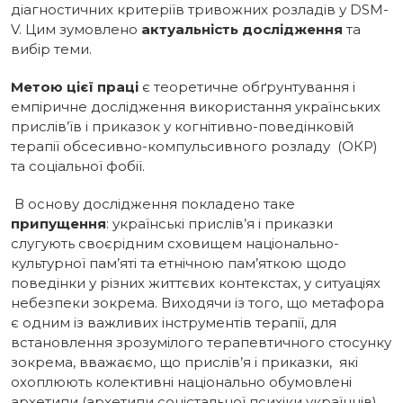
діагностичних критеріїв тривожних розладів у DSM-
V. Цим зумовлено
актуальність дослідження
та
вибір теми.
Метою цієї праці
є теоретичне обґрунтування і
емпіричне дослідження використання українських
прислів’їв і приказок у когнітивно-поведінковій
терапії обсесивно-компульсивного розладу (ОКР)
та соціальної фобії.
В основу дослідження покладено таке
припущення
: українські прислів’я і приказки
слугують своєрідним сховищем національно-
культурної пам’яті та етнічною пам’яткою щодо
поведінки у різних життєвих контекстах, у ситуаціях
небезпеки зокрема. Виходячи із того, що метафора
є одним із важливих інструментів терапії, для
встановлення зрозумілого терапевтичного стосунку
зокрема, вважаємо, що прислів’я і приказки, які
охоплюють колективні національно обумовлені
архетипи (архетипи соцієтальної психіки українців)