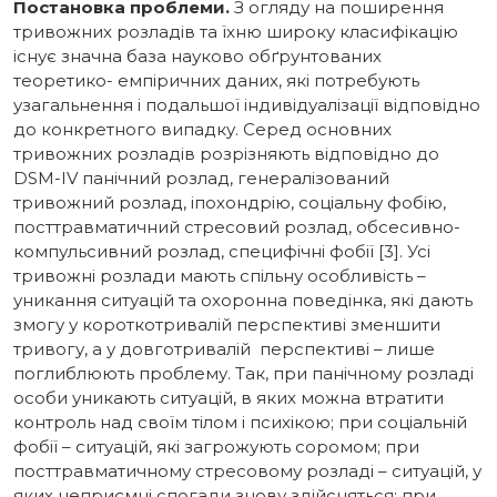
Постановка проблеми.
З огляду на поширення
тривожних розладів та їхню широку класифікацію
існує значна база науково обґрунтованих
теоретико- емпіричних даних, які потребують
узагальнення і подальшої індивідуалізації відповідно
до конкретного випадку. Серед основних
тривожних розладів розрізняють відповідно до
DSM-IV панічний розлад, генералізований
тривожний розлад, іпохондрію, соціальну фобію,
посттравматичний стресовий розлад, обсесивно-
компульсивний розлад, специфічні фобії [3]. Усі
тривожні розлади мають спільну особливість –
уникання ситуацій та охоронна поведінка, які дають
змогу у короткотривалій перспективі зменшити
тривогу, а у довготривалій перспективі – лише
поглиблюють проблему. Так, при панічному розладі
особи уникають ситуацій, в яких можна втратити
контроль над своїм тілом і психікою; при соціальній
фобії – ситуацій, які загрожують соромом; при
посттравматичному стресовому розладі – ситуацій, у
яких неприємні спогади знову здійсняться; при