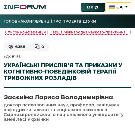
Вхід
UA
ГОЛОВНА
КОНФЕРЕНЦІЇ
ПРО ПРОЕКТ
ВІДГУКИ
Список конференцій
|
Перша Міжнародна науково-практична...
|
К
6358
0
УДК 81’56
УКРАЇНСЬКІ ПРИСЛІВ’Я ТА ПРИКАЗКИ У
КОГНІТИВНО-ПОВЕДІНКОВІЙ ТЕРАПІЇ
ТРИВОЖНИХ РОЗЛАДІВ
Засєкіна Лариса Володимирівна
доктор психологічних наук, професор, завідувач
кафедри загальної та соціальної психології
Східноєвропейського національного університету
імені Лесі Українки