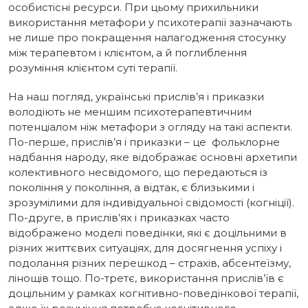
особистісні ресурси. При цьому прихильники
використання метафори у психотерапії зазначають
не лише про покращення налагодження стосунку
між терапевтом і клієнтом, а й поглиблення
розуміння клієнтом суті терапії.
На наш погляд, українські прислів’я і приказки
володіють не меншим психотерапевтичним
потенціалом ніж метафори з огляду на такі аспекти.
По-перше, прислів’я і приказки – це фольклорне
надбання народу, яке відображає основні архетипи
колективного несвідомого, що передаються із
покоління у покоління, а відтак, є близькими і
зрозумілими для індивідуальної свідомості (когніції).
По-друге, в прислів’ях і приказках часто
відображено моделі поведінки, які є доцільними в
різних життєвих ситуаціях, для досягнення успіху і
подолання різних перешкод – страхів, абсентеїзму,
лінощів тощо. По-третє, використання прислів’їв є
доцільним у рамках когнітивно-поведінкової терапії,