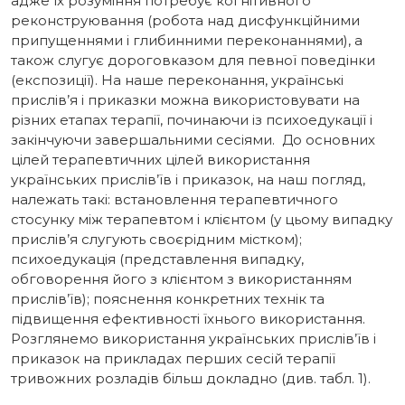
адже їх розуміння потребує когнітивного
реконструювання (робота над дисфункційними
припущеннями і глибинними переконаннями), а
також слугує дороговказом для певної поведінки
(експозиції). На наше переконання, українські
прислів’я і приказки можна використовувати на
різних етапах терапії, починаючи із психоедукації і
закінчуючи завершальними сесіями. До основних
цілей терапевтичних цілей використання
українських прислів’їв і приказок, на наш погляд,
належать такі: встановлення терапевтичного
стосунку між терапевтом і клієнтом (у цьому випадку
прислів’я слугують своєрідним містком);
психоедукація (представлення випадку,
обговорення його з клієнтом з використанням
прислів’їв); пояснення конкретних технік та
підвищення ефективності їхнього використання.
Розглянемо використання українських прислів’їв і
приказок на прикладах перших сесій терапії
тривожних розладів більш докладно (див. табл. 1).