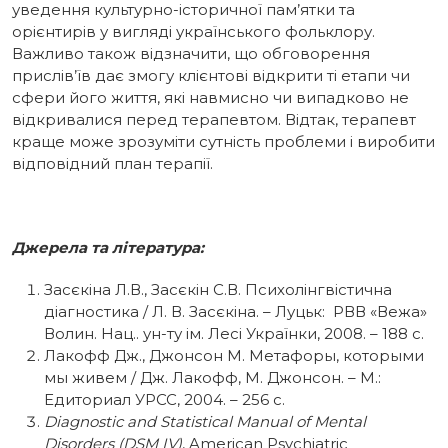
уведення культурно-історичної пам’ятки та
орієнтирів у вигляді українського фольклору.
Важливо також відзначити, що обговорення
прислів’їв дає змогу клієнтові відкрити ті етапи чи
сфери його життя, які навмисно чи випадково не
відкривалися перед терапевтом. Відтак, терапевт
краще може зрозуміти сутність проблеми і виробити
відповідний план терапії.
Джерела та література:
Засєкіна Л.В., Засєкін С.В. Психолінгвістична
діагностика / Л. В. Засєкіна. – Луцьк: РВВ «Вежа»
Волин. Нац.. ун-ту ім. Лесі Українки, 2008. – 188 с.
Лакофф Дж., Джонсон М. Метафоры, которыми
мы живем / Дж. Лакофф, М. Джонсон. – М.:
Едиториал УРСС, 2004. – 256 с.
Diagnostic and Statistical Manual of Mental
Disorders (DSM IV)
, American Psychiatric