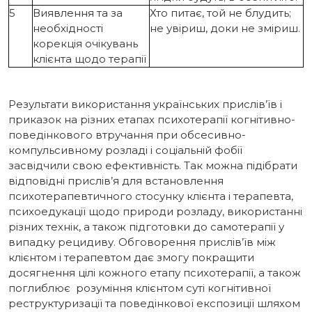
5
Виявлення та за
Хто питає, той не блудить;
необхідності
не увіриш, доки не зміриш.
корекція очікувань
клієнта щодо терапії
Результати використання українських прислів’їв і
приказок на різних етапах психотерапії когнітивно-
поведінкового втручання при обсесивно-
компульсивному розладі і соціальній фобії
засвідчили свою ефективність. Так можна підібрати
відповідні прислів’я для встановлення
психотерапевтичного стосунку клієнта і терапевта,
психоедукації щодо природи розладу, використанні
різних технік, а також підготовки до самотерапії у
випадку рецидиву. Обговорення прислів’їв між
клієнтом і терапевтом дає змогу покращити
досягнення цілі кожного етапу психотерапії, а також
поглиблює розуміння клієнтом суті когнітивної
реструктуризації та поведінкової експозиції шляхом