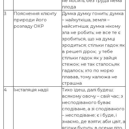
не носить; без труда нема
плода
3
Пояснення клієнту
Думка думку гонить; думка
природи його
– найхуткіша, земля –
розладу ОКР
найситніша; думка нікому
зла не робить; не все те є
зробиться, що на думці
зродиться; стільки гадок як
в решеті дірок; у тебе
стільки гадок як у зайця
стежок; не так сталось,як
гадалось; хто по морю
плавав, тому калюжа не
страшна
4
Інсталяція надії
Тихо їдеш, далі будеш;
всякому овочу – свій час; з
несподіваного буває
сподіване, а зі сподіваного
– несподіване; є і буде, і
знаємо, де взяти; аби цвіт, а
ягідки будуть; в осени літо.