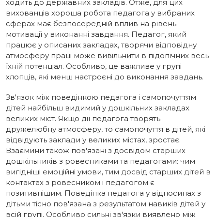
ходить до державних закладів. Отже, для цих
вихованців хороша робота педагога у вибраних
сферах має безпосередній вплив на рівень
мотивації у виконанні завдання. Педагог, який
працює у описаних закладах, творячи відповідну
атмосферу праці може вивільнити в підопічних весь
їхній потенціал. Особливо, це важливе у групі
хлопців, які менш настроєні до виконання завдань.
Зв'язок між поведінкою педагога і самопочуттям
дітей найбільш видимий у дошкільних закладах
великих міст. Якщо дії педагога творять
дружелюбну атмосферу, то самопочуття в дітей, які
відвідують заклади у великих містах, зростає.
Взаємини також пов'язані з досвідом старших
дошкільників з ровесниками та педагогами: чим
вигідніші емоційні умови, тим досвід старших дітей в
контактах з ровесником і педагогом є
позитивнішим. Поведінка педагога у відносинах з
дітьми тісно пов'язана з результатом навиків дітей у
всій групі. Особливо сильні зв'язки виявлено між