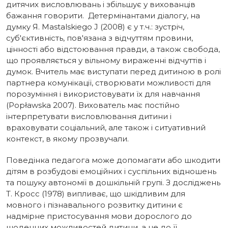
дитячих висловлювань і збільшує у вихованців
бажання говорити. Детермінантами діалогу, на
думку Я. Mastalskiego J (2008) є у т.ч.: зустріч,
суб'єктивність, пов'язана з відчуттям провини,
цінності або відстоювання правди, а також свобода,
що проявляється у вільному вираженні відчуттів і
думок. Вчитель має виступати перед дитиною в ролі
партнера комунікації, створювати можливості для
порозуміння і використовувати їх для навчання
(Popławska 2007). Вихователь має постійно
інтерпретувати висловлювання дитини і
враховувати соціальний, але також і ситуативний
контекст, в якому прозвучали.
Поведінка педагога може допомагати або шкодити
дітям в розбудові емоційних і суспільних відношень
та пошуку автономії в дошкільній групі. З досліджень
Т. Кросс (1978) випливає, що шкідливим для
мовного і пізнавального розвитку дитини є
надмірне пристосування мови дорослого до
щоденних можливостей дитини, а не до її