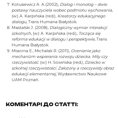
Kotusiewicz A. A.(2002),
Dialog i monolog – dwie
postawy nauczyciela wobec podmiotu wychowania
,
(w:) A. Karpińska (red.),
Kreatorzy edukacyjnego
dialogu,
Trans Humana
Białystok.
Mastalski J. (2008),
Dialogiczny wymiar interakcji
szkolnych
, (w:) A. Karpińska (red.),
Tocząca się
reforma edukacji w dialogu i perspektywie
, Trans
Humana Białystok.
Misiorna E., Michalak R. (2011),
Ocenianie jako
mechanizm wspierania rozwoju dziecka. Mity czy
rzeczywistość
. (w:) H. Sowińska (red.),
Dziecko w
szkolnej rzeczywistości. Założony a rzeczywisty obraz
edukacji elementarnej
, Wydawnictwo Naukowe
UAM Poznań.
КОМЕНТАРІ ДО СТАТТІ: