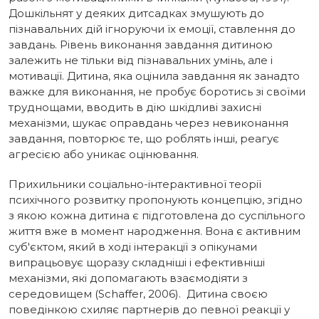
Дошкільнят у деяких дитсадках змушують до
пізнавальних дій ігноруючи їх емоції, ставлення до
завдань. Рівень виконання завдання дитиною
залежить не тільки від пізнавальних умінь, але і
мотивації. Дитина, яка оцінила завдання як занадто
важке для виконання, не пробує боротись зі своїми
труднощами, вводить в дію шкідливі захисні
механізми, шукає оправдань через невиконання
завдання, повторює те, що роблять інші, реагує
агресією або уникає оцінювання.
Прихильники соціально-інтерактивної теорії
психічного розвитку пропонують концепцію, згідно
з якою кожна дитина є підготовлена до суспільного
життя вже в момент народження. Вона є активним
суб'єктом, який в ході інтеракції з опікунами
випрацьовує щоразу складніші і ефективніші
механізми, які допомагають взаємодіяти з
середовищем (Schaffer, 2006). Дитина своєю
поведінкою схиляє партнерів до певної реакції у