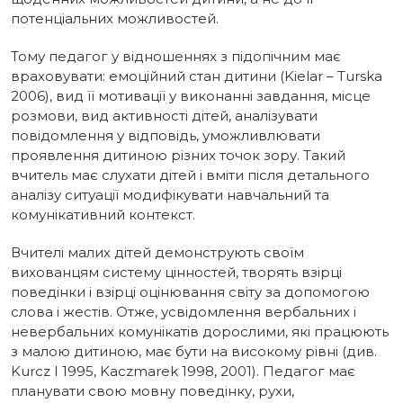
потенціальних можливостей.
Тому педагог у відношеннях з підопічним має
враховувати: емоційний стан дитини (Kielar – Turska
2006), вид її мотивації у виконанні завдання, місце
розмови, вид активності дітей, аналізувати
повідомлення у відповідь, уможливлювати
проявлення дитиною різних точок зору. Такий
вчитель має слухати дітей і вміти після детального
аналізу ситуації модифікувати навчальний та
комунікативний контекст.
Вчителі малих дітей демонструють своїм
вихованцям систему цінностей, творять взірці
поведінки і взірці оцінювання світу за допомогою
слова і жестів. Отже, усвідомлення вербальних і
невербальних комунікатів дорослими, які працюють
з малою дитиною, має бути на високому рівні (див.
Kurcz I 1995, Kaczmarek 1998, 2001). Педагог має
планувати свою мовну поведінку, рухи,