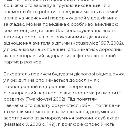
дошкільного закладу з групою вихованців і які
елементи його роботи і поведінки мають вагомий
вплив на навчання і поведінку дітей у дошкільних
закладах.
Мовна поведінка є особливо важливою
компетенцією дитини.
Для конструювання знань
дитини, серед іншого, важливими є діалогові
відношення вчителя з дітьми (Kotusiewicz 1997, 2002),
у яких вихованець повинен сприйматись дорослим
як повноправний відправник інформації і рівний
партнер розмов.
Вихователь повинен будувати діалогові відношення,
у яких дитина сприймається дорослим як
повноправний відправник інформації,
рівноправний партнер і співавтор теми розмови і її
розвитку (Twardowski 2002). Під поняттям
навчального діалогу розуміється «обмін поглядами
та емоціями з метою взаємопізнання, розуміння і
асертивного взаєморозуміння виховних суб'єктів»
(Mastalski J, 2008 с. 149), підсилює експресійність