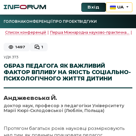
Вхід
UA
ГОЛОВНА
КОНФЕРЕНЦІЇ
ПРО ПРОЕКТ
ВІДГУКИ
Список конференцій
|
Перша Міжнародна науково-практична...
|
О
1497
1
УДК 373
ОБРАЗ ПЕДАГОГА ЯК ВАЖЛИВИЙ
ФАКТОР ВПЛИВУ НА ЯКІСТЬ СОЦІАЛЬНО-
ПСИХОЛОГІЧНОГО ЖИТТЯ ДИТИНИ
Анджеєвська Й.
доктор наук, професор з педагогіки Університету
Марії Кюрі-Склодовської (Люблін, Польща)
Протягом багатьох років науковці розмірковують
над тим, як повинен працювати педагог