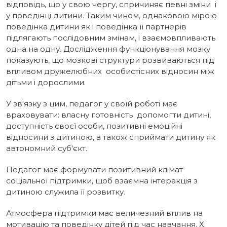
відповідь, що у свою чергу, спричиняє певні зміни і
у поведінці дитини. Таким чином, однаковою мірою
поведінка дитини як і поведінка її партнерів
підлягають послідовним змінам, і взаємовпливають
одна на одну. Дослідження функціонування мозку
показують, що мозкові структури розвиваються під
впливом дружелюбних особистісних відносин між
дітьми і дорослими.
У зв'язку з цим, педагог у своїй роботі має
враховувати: власну готовність допомогти дитині,
доступність своєї особи, позитивні емоційні
відносини з дитиною, а також сприймати дитину як
автономний суб'єкт.
Педагог має формувати позитивний клімат
соціальної підтримки, щоб взаємна інтеракція з
дитиною служила її розвитку.
Атмосфера підтримки має величезний вплив на
мотивацію та поведінку дітей під час навчання. Х.