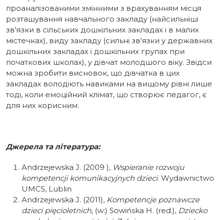
проаналізованими змінними з врахуванням місця
розташування навчального закладу (найсильніші
зв'язки в сільських дошкільних закладах і в малих
містечках), виду закладу (сильні зв'язки у державних
дошкільних закладах і дошкільних групах при
початкових школах), у дівчат молодшого віку. Звідси
можна зробити висновок, що дівчатка в цих
закладах володіють навиками на вищому рівні лише
тоді, коли емоційний клімат, що створює педагог, є
для них корисним.
Джерела та література:
Andrzejewska J. (2009 ),
Wspieranie rozwoju
kompetencji komunikacyjnych dzieci
. Wydawnictwo
UMCS, Lublin
Andrzejewska J. (2011),
Kompetencje poznawcze
dzieci pięcioletnich
, (w:) Sowińska H. (red.),
Dziecko