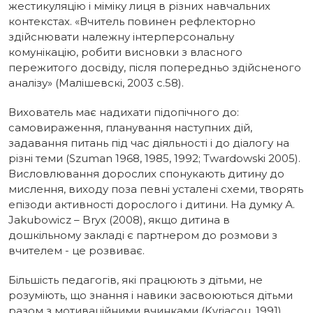
жестикуляцію і міміку лиця в різних навчальних
контекстах. «Вчитель повинен рефлекторно
здійснювати належну інтерперсональну
комунікацію, робити висновки з власного
пережитого досвіду, після попередньо здійсненого
аналізу» (Малішевскі, 2003 с.58).
Вихователь має надихати підопічного до:
самовираження, планування наступних дій,
задавання питань під час діяльності і до діалогу на
різні теми (Szuman 1968, 1985, 1992; Тwardowski 2005).
Висловлювання дорослих спонукають дитину до
мислення, виходу поза певні усталені схеми, творять
епізоди активності дорослого і дитини. На думку А.
Jakubowicz – Bryx (2008), якщо дитина в
дошкільному закладі є партнером до розмови з
вчителем - це розвиває.
Більшість педагогів, які працюють з дітьми, не
розуміють, що знання і навики засвоюються дітьми
разом з мотиваційними вчинками (Kyriacou, 1991).