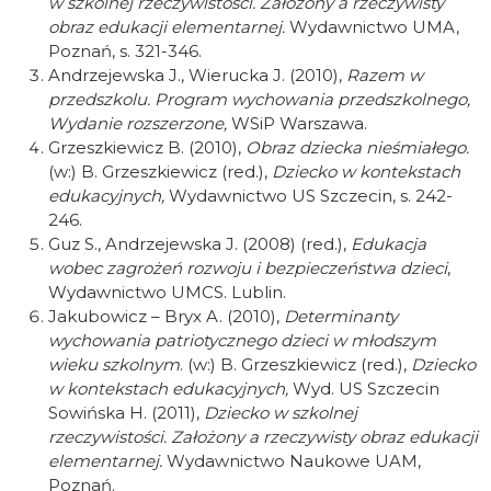
w szkolnej rzeczywistości. Założony a rzeczywisty
obraz edukacji elementarnej.
Wydawnictwo UMA,
Poznań, s. 321-346.
Andrzejewska J., Wierucka J. (2010),
Razem w
przedszkolu. Program wychowania przedszkolnego,
Wydanie rozszerzone,
WSiP Warszawa.
Grzeszkiewicz B. (2010),
Obraz dziecka nieśmiałego.
(w:) B. Grzeszkiewicz (red.),
Dziecko w kontekstach
edukacyjnych,
Wydawnictwo US Szczecin, s. 242-
246.
Guz S., Andrzejewska J. (2008) (red.),
Edukacja
wobec zagrożeń rozwoju i bezpieczeństwa dzieci
,
Wydawnictwo UMCS. Lublin.
Jakubowicz – Bryx A. (2010),
Determinanty
wychowania patriotycznego dzieci w młodszym
wieku szkolnym
. (w:) B. Grzeszkiewicz (red.),
Dziecko
w kontekstach edukacyjnych,
Wyd. US Szczecin
Sowińska H. (2011),
Dziecko w szkolnej
rzeczywistości. Założony a rzeczywisty obraz edukacji
elementarnej.
Wydawnictwo Naukowe UAM,
Poznań.