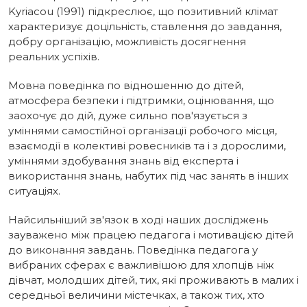
Kyriacou (1991) підкреслює, що позитивний клімат
характеризує доцільність, ставлення до завдання,
добру організацію, можливість досягнення
реальних успіхів.
Мовна поведінка по відношенню до дітей,
атмосфера безпеки і підтримки, оцінювання, що
заохочує до дій, дуже сильно пов'язується з
уміннями самостійної організації робочого місця,
взаємодії в колективі ровесників та і з дорослими,
уміннями здобування знань від експерта і
використання знань, набутих під час занять в інших
ситуаціях.
Найсильніший зв'язок в ході наших досліджень
зауважено між працею педагога і мотивацією дітей
до виконання завдань. Поведінка педагога у
вибраних сферах є важливішою для хлопців ніж
дівчат, молодших дітей, тих, які проживають в малих і
середньої величини містечках, а також тих, хто