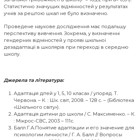
Статистично значущих відмінностей у результатах
учнів за рештою шкал не було визначено.
Проведене наукове дослідження має подальшу
перспективу вивчення. Зокрема, у визначенні
гендерних відміностей у прояві шкільної
дезадаптації в школярів при переході в середню
школу.
Джерела та література:
Адаптація дітей у 1, 5, 10 класах / упоряд. Т.
Червона. – К. : Шк. світ, 2008. – 128 с. – (Бібліотека
«Шкільного світу»).
Адаптація дитини до школи / С. Максименко. – К.
: Мікрос-СВС, 2003 – 111с.
Балл Г.А.Понятие адаптации и его значение для
психологии личности / Г. А. Балл // Вопросы