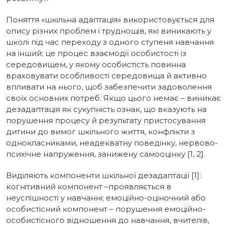
Поняття «шкільна адаптація» використовується для
опису різних проблем і труднощів, які виникають у
школі під час переходу з одного ступеня навчання
на інший; це процес взаємодії особистості із
середовищем, у якому особистість повинна
враховувати особливості середовища й активно
впливати на нього, щоб забезпечити задоволення
своїх основних потреб. Якщо цього немає – виникає
дезадаптація як сукупність ознак, що вказують на
порушення процесу й результату пристосування
дитини до вимог шкільного життя, конфлікти з
однокласниками, неадекватну поведінку, нервово-
психічне напруження, занижену самооцінку [1, 2].
Виділяють компоненти шкільної дезадаптації [1]:
когнітивний компонент –проявляється в
неуспішності у навчанні; емоційно-оціночний або
особистісний компонент – порушення емоційно-
особистісного відношення до навчання, вчителів,