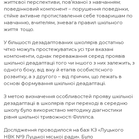
життєвої перспективи, пов’язаної з навчанням;
поведінковий компонент – порушення поведінки,
стійке активне протиставлення себе товаришам по
навчанню, вчителям, зневага правил шкільного
життя тощо.
У більшості дезадаптованих школярів достатньо
чітко можуть простежуватись усі три вказані
компоненти, однак переважання серед проявів
шкільної деадаптації того чи іншого з них залежить, з
одного боку, від віку й етапів особистісного
розвитку, а з другого – від причин, що лежать в
основі формування шкільної деадаптації.
З метою визначення особливостей прояву шкільної
дезадаптації в школярів при переході в середню
школу було використано методику діагностики
рівня шкільної тривожності Філліпса.
Дослідження проводилося на базі КЗ «Луцького
НВК №9 Луцької міської ради». Було