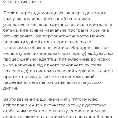
учнів п’ятих класів.
Період переходу молодших школярів до п’ятого
класу, як правило, пов’язаний із певними
ускладненнями як для дитини, так й для вчителів та
батьків. Інтенсивна навчальна програма, хронічна
втомлюваність від перевантажень часто можуть
викликати у дітей страх перед школою та
вчителями, небажання вчитися. Впродовж кількох
місяців (у деяких випадках і до півроку) відбувається
процес шкільної адаптації п’ятикласників до нових
умов навчання, від одного основного вчителя
(класовода) до системи «класний керівник – вчителі
предметники», до кабінетної системи, який
переважно негативно позначається на успіхах
дитини.
Варто зазначити, що навчання у п’ятому класі
співпадає з кінцем дитинства, а тому є достатньо
стабільним періодом розвитку, сприятливим для
адаптації школяра до нових умов навчання. З точки