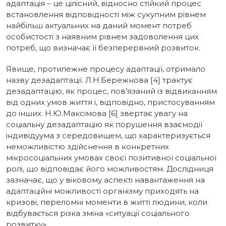
адаптація – це цілісний, відносно стійкий процес
встановлення відповідності між сукупним рівнем
найбільш актуальних на даний момент потреб
особистості з наявним рівнем задоволення цих
потреб, що визначає її безперервний розвиток.
Явище, протилежне процесу адаптації, отримало
назву дезадаптації. Л.Н.Бережнова [4] трактує
дезадаптацію, як процес, пов’язаний із відвиканням
від одних умов життя і, відповідно, пристосуванням
до інших. Н.Ю.Максімова [6] звертає увагу на
соціальну дезадаптацію як порушення взаємодії
індивідуума з середовищем, що характеризується
неможливістю здійснення в конкретних
мікросоціальних умовах своєї позитивної соціальної
ролі, що відповідає його можливостям. Дослідниця
зазначає, що у віковому аспекті навантаження на
адаптаційні можливості організму приходять на
кризові, переломні моменти в житті людини, коли
відбувається різка зміна «ситуації соціального
розвитку».