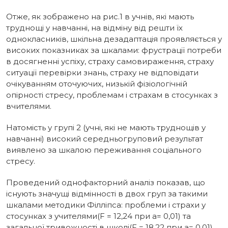
Отже, як зображено на рис.1 в учнів, які мають
труднощі у навчанні, на відміну від решти їх
однокласників, шкільна дезадаптація проявляється у
високих показниках за шкалами: фрустрації потреби
в досягненні успіху, страху самовираження, страху
ситуації перевірки знань, страху не відповідати
очікуванням оточуючих, низькій фізіологічній
опірності стресу, проблемам і страхам в стосунках з
вчителями.
Натомість у групі 2 (учні, які не мають труднощів у
навчанні) високий середньогруповий результат
виявлено за шкалою переживання соціального
стресу.
Проведений однофакторний аналіз показав, що
існують значущі відмінності в двох груп за такими
шкалами методики Філліпса: проблеми і страхи у
стосунках з учителями(F = 12,24 при a= 0,01) та
загальної тривожності в школі(F = 18,22 при a= 0,01).