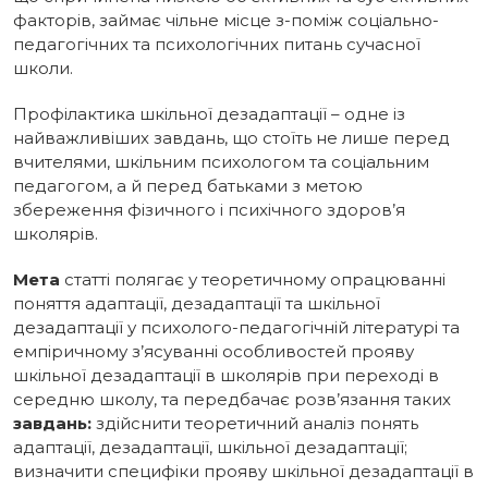
факторів, займає чільне місце з-поміж соціально-
педагогічних та психологічних питань сучасної
школи.
Профілактика шкільної дезадаптації – одне із
найважливіших завдань, що стоїть не лише перед
вчителями, шкільним психологом та соціальним
педагогом, а й перед батьками з метою
збереження фізичного і психічного здоров’я
школярів.
Мета
статті
полягає у теоретичному опрацюванні
поняття адаптації, дезадаптації та шкільної
дезадаптації у психолого-педагогічній літературі та
емпіричному з’ясуванні особливостей прояву
шкільної дезадаптації в школярів при переході в
середню школу, та передбачає розв’язання таких
завдань:
здійснити теоретичний аналіз понять
адаптації, дезадаптації, шкільної дезадаптації;
визначити специфіки прояву шкільної дезадаптації в