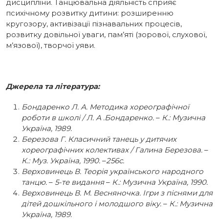
дисципліни. Танцювальна діяльність сприяє
психічному розвитку дитини: розширенню
кругозору, активізації пізнавальних процесів,
розвитку довільної уваги, пам’яті (зорової, слухової,
м’язової), творчої уяви.
Джерела та література:
Бондаренко Л. А. Методика хореографічної
роботи в школі / Л. А .Бондаренко.
–
К.: Музична
Україна, 1989.
Березова Г. Класичний танець у дитячих
хореографічних колективах / Галина Березова.
–
К.: Муз. Україна, 1990.
–
256с.
Верховинець В. Теорія українського народного
танцю.
–
5-те видання
–
К.: Музична Україна, 1990.
Верховинець В. М. Весняночка. Ігри з піснями для
дітей дошкільного і молодшого віку.
–
К.: Музична
Україна, 1989.