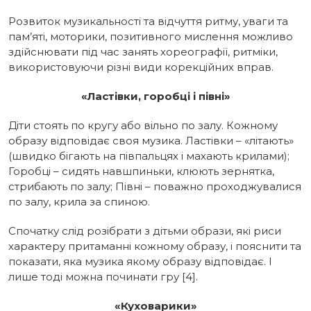
Розвиток музикальності та відчуття ритму, уваги та
пам’яті, моторики, позитивного мислення можливо
здійснювати під час занять хореографії, ритміки,
використовуючи різні види корекційних вправ.
«Ластівки, горобці і півні»
Діти стоять по кругу або вільно по залу. Кожному
образу відповідає своя музика. Ластівки – «літають»
(швидко бігають на півпальцях і махають крилами);
Горобці – сидять навшпиньки, клюють зернятка,
стрибають по залу; Півні – поважно проходжувалися
по залу, крила за спиною.
Спочатку слід розібрати з дітьми образи, які риси
характеру притаманні кожному образу, і пояснити та
показати, яка музика якому образу відповідає. І
лише тоді можна починати гру [4].
«Куховарики»