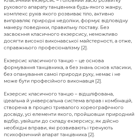
Класичний екзерсис – головний засіб розвитку
рухового апарату танцівника будь-якого жанру,
комплекс рухів якого розвиває тіло, активно
виправляє природні недоліки, формує відповідну
манеру поведінки, правильну поставу. Без
засвоєння класичного екзерсису, неможливо
досягти високої виконавської майстерності, а отже,
справжнього професіоналізму [2].
Екзерсис класичного танцю – це основа
формування танцівника, а без знань основ класики,
без опанування самої природи руху, немає і не
може бути професійного виконавця [2].
Екзерсис класичного танцю – відшліфована,
ідеальна й універсальна система вправ і комбінацій,
створена в процесі тривалого хореографічного
досвіду, усі елементи якого, пройшовши природний
відбір, увійшли до складу екзерсису, як дійсно
необхідні вправи, які розвивають і тренують
психофізичний апарат танцівника [2].