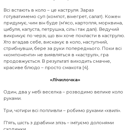
Всі встають в коло – це каструля. Зараз
готуватимемо суп (компот, вінегрет, салат). Кожен
придумує, чим він буде (м'ясо, картопля, морквина,
цибуля, капуста, петрушка, сіль і так далі). Ведучий
викрикує по черзі, що він хоче покласти в каструлю.
Хто вгадав себе, вискакує в коло, наступний,
стрибнувши, бере за руки попереднього. Поки всі
«компоненти» не виявляться в «каструлі», гра
продовжується. В результаті виходить смачне,
красиве блюдо – просто смакота [4].
«Лічилочка»
Один, два у небі веселка – розводимо велике коло
руками.
Три, чотири всі попливли – робимо руками «хвилі».
П'ять, шість з драбини злізь – імітуємо долонями
сходинки.