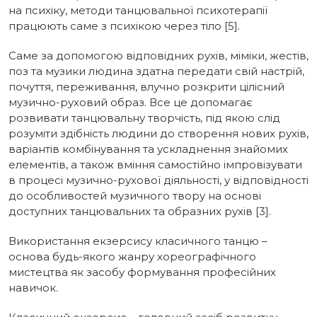
на психіку, методи танцювальної психотерапії
працюють саме з психікою через тіло [5].
Саме за допомогою відповідних рухів, міміки, жестів,
поз та музики людина здатна передати свій настрій,
почуття, переживання, влучно розкрити цілісний
музично-руховий образ. Все це допомагає
розвивати танцювальну творчість, під якою слід
розуміти здібність людини до створення нових рухів,
варіантів комбінування та ускладнення знайомих
елементів, а також вміння самостійно імпровізувати
в процесі музично-рухової діяльності, у відповідності
до особливостей музичного твору на основі
доступних танцювальних та образних рухів [3].
Використання екзерсису класичного танцю –
основа будь-якого жанру хореографічного
мистецтва як засобу формування професійних
навичок.