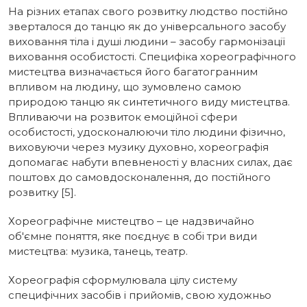
На різних етапах свого розвитку людство постійно
зверталося до танцю як до універсального засобу
виховання тіла і душі людини – засобу гармонізації
виховання особистості. Специфіка хореографічного
мистецтва визначається його багатогранним
впливом на людину, що зумовлено самою
природою танцю як синтетичного виду мистецтва.
Впливаючи на розвиток емоційної сфери
особистості, удосконалюючи тіло людини фізично,
виховуючи через музику духовно, хореографія
допомагає набути впевненості у власних силах, дає
поштовх до самовдосконалення, до постійного
розвитку [5].
Хореографічне мистецтво – це надзвичайно
об'ємне поняття, яке поєднує в собі три види
мистецтва: музика, танець, театр.
Хореографія сформулювала цілу систему
специфічних засобів і прийомів, свою художньо