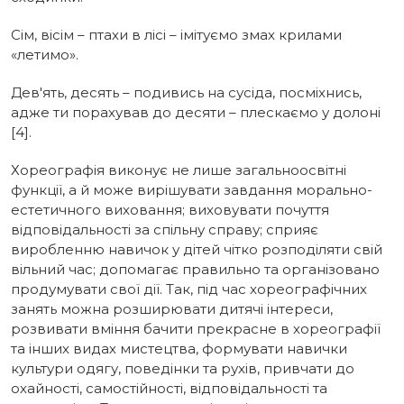
Сім, вісім – птахи в лісі – імітуємо змах крилами
«летимо».
Дев'ять, десять – подивись на сусіда, посміхнись,
адже ти порахував до десяти – плескаємо у долоні
[4].
Хореографія виконує не лише загальноосвітні
функції, а й може вирішувати завдання морально-
естетичного виховання; виховувати почуття
відповідальності за спільну справу; сприяє
виробленню навичок у дітей чітко розподіляти свій
вільний час; допомагає правильно та організовано
продумувати свої дії. Так, під час хореографічних
занять можна розширювати дитячі інтереси,
розвивати вміння бачити прекрасне в хореографії
та інших видах мистецтва, формувати навички
культури одягу, поведінки та рухів, привчати до
охайності, самостійності, відповідальності та