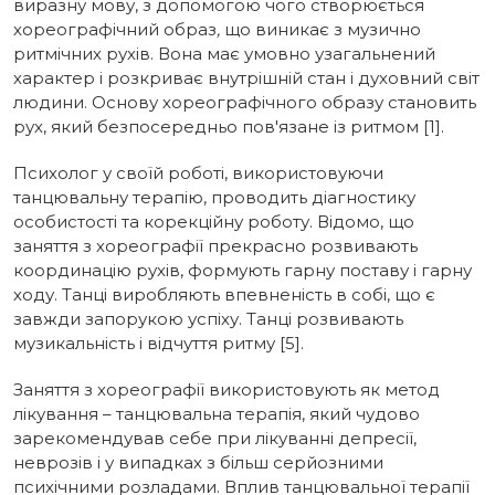
виразну мову, з допомогою чого створюється
хореографічний образ
,
що виникає з музично
ритмічних рухів. Вона має умовно узагальнений
характер і розкриває внутрішній стан і духовний світ
людини. Основу хореографічного образу становить
рух, який безпосередньо пов'язане із ритмом [1].
Психолог у своїй роботі, використовуючи
танцювальну терапію, проводить діагностику
особистості та корекційну роботу. Відомо, що
заняття з хореографії прекрасно розвивають
координацію рухів, формують гарну поставу і гарну
ходу. Танці виробляють впевненість в собі, що є
завжди запорукою успіху. Танці розвивають
музикальність і відчуття ритму [5].
Заняття з хореографії використовують як метод
лікування – танцювальна терапія, який чудово
зарекомендував себе при лікуванні депресії,
неврозів і у випадках з більш серйозними
психічними розладами. Вплив танцювальної терапії