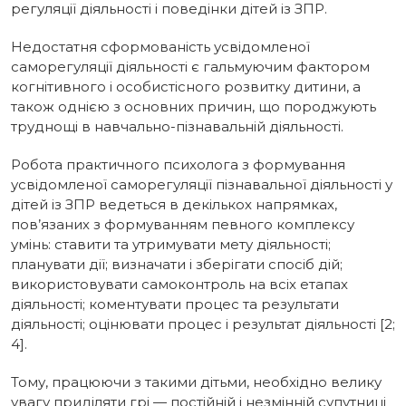
регуляції діяльності і поведінки дітей із ЗПР.
Недостатня сформованість усвідомленої
саморегуляції діяльності є гальмуючим фактором
когнітивного і особистісного розвитку дитини, а
також однією з основних причин, що породжують
труднощі в навчально-пізнавальній діяльності.
Робота практичного психолога з формування
усвідомленої саморегуляції пізнавальної діяльності у
дітей із ЗПР ведеться в декількох напрямках,
пов’язаних з формуванням певного комплексу
умінь: ставити та утримувати мету діяльності;
планувати дії; визначати і зберігати спосіб дій;
використовувати самоконтроль на всіх етапах
діяльності; коментувати процес та результати
діяльності; оцінювати процес і результат діяльності [2;
4].
Тому, працюючи з такими дітьми, необхідно велику
увагу приділяти грі — постійній і незмінній супутниці