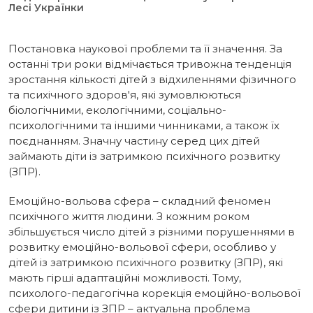
Лесі Українки
Постановка наукової проблеми та її значення. За
останні три роки відмічається тривожна тенденція
зростання кількості дітей з відхиленнями фізичного
та психічного здоров'я, які зумовлюються
біологічними, екологічними, соціально-
психологічними та іншими чинниками, а також їх
поєднанням. Значну частину серед цих дітей
займають діти із затримкою психічного розвитку
(ЗПР).
Емоційно-вольова сфера – складний феномен
психічного життя людини. З кожним роком
збільшується число дітей з різними порушеннями в
розвитку емоційно-вольової сфери, особливо у
дітей із затримкою психічного розвитку (ЗПР), які
мають гірші адаптаційні можливості. Тому,
психолого-педагогічна корекція емоційно-вольової
сфери дитини із ЗПР – актуальна проблема