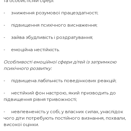
та особистісній сфері:
- зниження розумової працездатності;
- підвищення психічного виснаження;
- зайва збудливість і роздратування;
- емоційна нестійкість.
Особливості емоційної сфери дітей із затримкою
психічного розвитку:
- підвищена лабільність поведінкових реакцій;
- нестійкий фон настрою, який призво­дить до
підвищення рівня тривожності;
- невпевненість у собі, у власних силах, унаслідок
чого діти потребують постійного визнання, похвали,
високої оцінки.