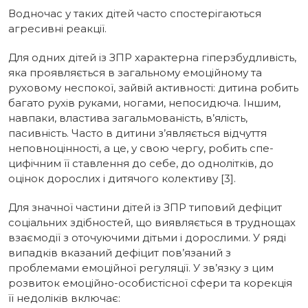
Водночас у таких дітей часто спостеріга­ються
агресивні реакції.
Для одних дітей із ЗПР характерна гіперзбудливість,
яка проявляється в загальному емоційному та
руховому неспокої, зайвій ак­тивності: дитина робить
багато рухів руками, ногами, непосидюча. Іншим,
навпаки, влас­тива загальмованість, в’ялість,
пасивність. Часто в дитини з’являється відчуття
неповноцінності, а це, у свою чергу, робить спе­
цифічним її ставлення до себе, до однолітків, до
оцінок дорослих і дитячого колективу [3].
Для значної частини дітей із ЗПР типовий дефіцит
соціальних здібностей, що виявляється в труднощах
взаємодії з оточуючими дітьми і дорослими. У ряді
випадків вказаний дефіцит пов’язаний з
проблемами емоційної регуляції. У зв’язку з цим
розвиток емоційно-особистісної сфери та корекція
її недоліків включає: