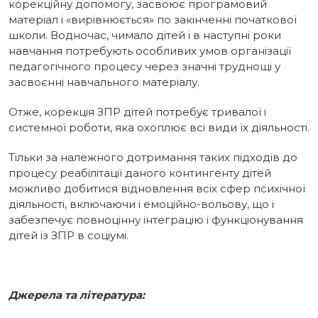
корекційну допомогу, засвоює програмовий
матеріал і «вирівнюється» по закінченні початкової
школи. Водночас, чимало дітей і в наступні роки
навчання потребують особливих умов організації
педагогічного процесу через значні труднощі у
засвоєнні навчального матеріалу.
Отже, корекція ЗПР дітей потребує тривалої і
системної роботи, яка охоплює всі види їх діяльності.
Тільки за належного дотримання таких підходів до
процесу реабілітації даного контингенту дітей
можливо добитися відновлення всіх сфер психічної
діяльності, включаючи і емоційно-вольову, що і
забезпечує повноцінну інтеграцію і функціонування
дітей із ЗПР в соціумі.
Джерела та література: