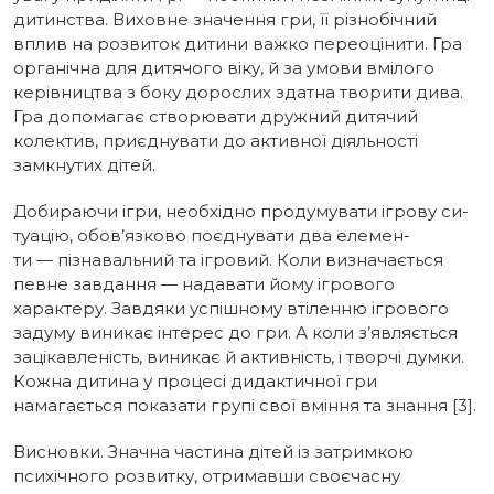
дитинства. Виховне зна­чення гри, її різнобічний
вплив на розвиток дитини важко переоцінити. Гра
органічна для дитячого віку, й за умови вмілого
керів­ництва з боку дорослих здатна творити дива.
Гра допомагає створювати дружний дитячий
колектив, приєднувати до активної діяль­ності
замкнутих дітей.
Добираючи ігри, необхідно продумувати ігрову си­
туацію, обов’язково поєднувати два елемен­
ти — пізнавальний та ігровий. Коли ви­значається
певне завдання — надавати йому ігро­вого
характеру. Завдяки успішному втілен­ню ігрового
задуму виникає інтерес до гри. А коли з’являється
зацікавленість, виникає й активність, і творчі думки.
Кожна дитина у процесі дидактичної гри
намагається показа­ти групі свої вміння та знання [3].
Висновки. Значна частина дітей із затримкою
психічного розвитку, отримавши своєчасну