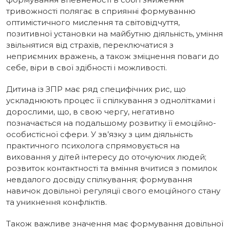
тривожності полягає в сприянні формуванню
оптимістичного мислення та світовідчуття,
позитивної установки на майбутню діяльність, уміння
звільнятися від страхів, переключатися з
неприємних вражень, а також зміцнення поваги до
себе, віри в свої здібності і можливості.
Дитина із ЗПР має ряд специфічних рис, що
ускладнюють процес її спілкування з однолітками і
дорослими, що, в свою чергу, негативно
позначається на подальшому розвитку її емоційно-
особистісної сфери. У зв’язку з цим діяльність
практичного психолога спрямовується на
виховання у дітей інтересу до оточуючих людей;
розвиток контактності та вміння вчитися з помилок
невдалого досвіду спілкування; формування
навичок довільної регуляції свого емоційного стану
та уникнення конфліктів.
Також важливе значення має формування довільної