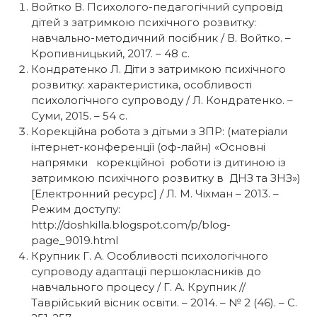
Войтко В. Психолого-педагогічний супровід
дітей з затримкою психічного розвитку:
навчально-методичний посібник / В. Войтко. –
Кропивницький, 2017. – 48 с.
Кондратенко Л. Діти з затримкою психічного
розвитку: характеристика, особливості
психологічного супроводу / Л. Кондратенко. –
Суми, 2015. – 54 с.
Корекційна робота з дітьми з ЗПР: (матеріали
інтернет-конференції (оф-лайн) «Основні
напрямки корекційної роботи із дитиною із
затримкою психічного розвитку в ДНЗ та ЗНЗ»)
[Електронний ресурс] / Л. М. Чіхман – 2013. –
Режим доступу:
http://doshkilla.blogspot.com/p/blog-
page_9019.html
Крупник Г. А. Особливості психологічного
супроводу адаптації першокласників до
навчального процесу / Г. А. Крупник //
Таврійський вісник освіти. – 2014. – № 2 (46). – С.