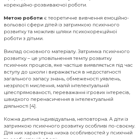
корекційно-розвиваючої роботи.
Метою роботи
є теоретичне вивчення емоційно-
вольової сфери дітей із затримкою психічного
розвитку та можливі шляхи психокорекційної
роботи з дітьми.
Виклад основного матеріалу. Затримка психічного
розвитку – це уповільнення темпу розвитку
психічних процесів, яке частіше виявляється під час
вступу до школи і виражається в недостатності
загального запасу знань, обмеженості уявлень,
незрілості мислення, малій інтелектуальній
цілеспрямованості, переважанні ігрових інтересів,
швидкого перенасичення в інтелектуальній
діяльності [4].
Кожна дитина індивідуальна, неповторна. А діти із
затримкою психічного розвитку особливі по-своєму.
Для них характерна низ­ка особливостей у психічній