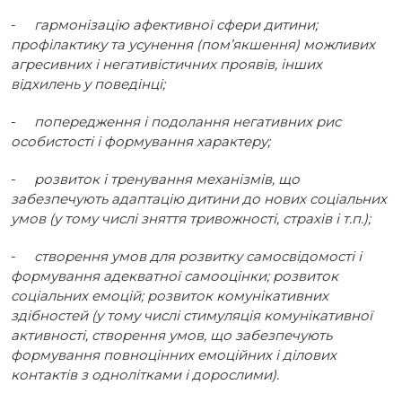
-
гармонізацію афективної сфери дитини;
профілактику та усунення (пом’якшення) можливих
агресивних і негативістичних проявів, інших
відхилень у поведінці;
-
попередження і подолання негативних рис
особистості і формування характеру;
-
розвиток і тренування механізмів, що
забезпечують адаптацію дитини до нових соціальних
умов (у тому числі зняття тривожності, страхів і т.п.);
-
створення умов для розвитку самосвідомості і
формування адекватної самооцінки; розвиток
соціальних емоцій; розвиток комунікативних
здібностей (у тому числі стимуляція комунікативної
активності, створення умов, що забезпечують
формування повноцінних емоційних і ділових
контактів з однолітками і дорослими).