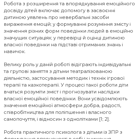
Робота з розширення та впорядкування емоційного
досвіду дітей включає допомогу в засвоєнні
дитиною уявлень про невербальні засоби
вираження емоцій; у формуванні розуміння змісту і
значення різних форм поведінки людей в емоційно
значущих ситуаціях; у перевірці й оцінці дитиною
власної поведінки на підставі отриманих знань і
навичок.
Велику роль у даній роботі відіграють індивідуальні
та групові заняття з дітьми театралізованою
діяльністю, застосування методик і технік ігрової
терапії та казкотерапії. У процесі такої роботи діти
вчаться розуміти зміст і прогнозувати наслідки
власної емоційної поведінки. Вони усвідомлюють
значення емоційної атмосфери добра, радості,
співробітництва для поліпшення і власного
самопочуття, і відносин з однолітками [1; 2].
Робота практичного психолога з дітьми із ЗПР з
формування впевненості в собі і зниження