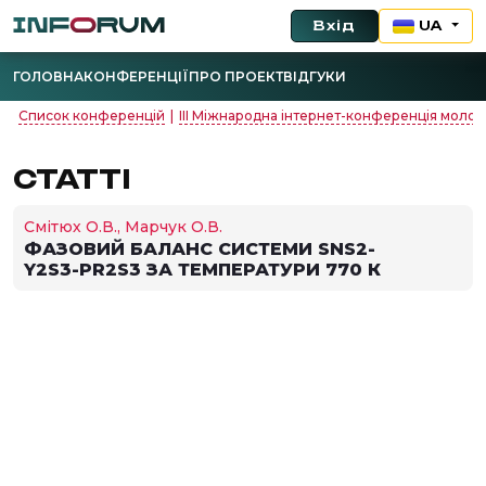
Вхід
UA
ГОЛОВНА
КОНФЕРЕНЦІЇ
ПРО ПРОЕКТ
ВІДГУКИ
Список конференцій
|
IIІ Міжнародна інтернет-конференція молоди
СТАТТІ
Смітюх О.В., Марчук О.В.
ФАЗОВИЙ БАЛАНС СИСТЕМИ SNS2-
Y2S3-PR2S3 ЗА ТЕМПЕРАТУРИ 770 К