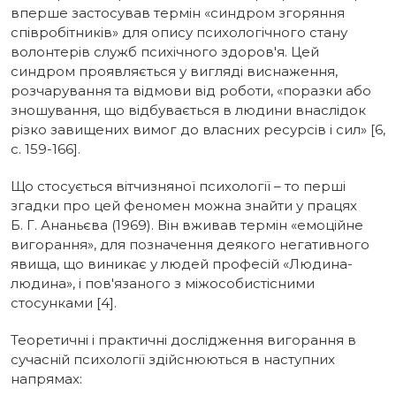
вперше застосував термін «синдром згоряння
співробітників» для опису психологічного стану
волонтерів служб психічного здоров'я. Цей
синдром проявляється у вигляді виснаження,
розчарування та відмови від роботи, «поразки або
зношування, що відбувається в людини внаслідок
різко завищених вимог до власних ресурсів і сил» [6,
с. 159-166].
Що стосується вітчизняної психології – то перші
згадки про цей феномен можна знайти у працях
Б. Г. Ананьєва (1969). Він вживав термін «емоційне
вигорання», для позначення деякого негативного
явища, що виникає у людей професій «Людина-
людина», і пов'язаного з міжособистісними
стосунками [4].
Теоретичні і практичні дослідження вигорання в
сучасній психології здійснюються в наступних
напрямах: