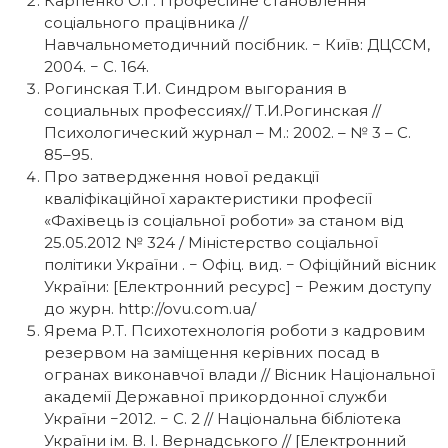
Карпенко О.Г. Професійне становлення
соціального працівника //
Навчальнометодичний посібник. − Київ: ДЦССМ,
2004. − C. 164.
Рогинская Т.И. Синдром выгорания в
социальных профессиях// Т.И.Рогинская //
Психологический журнал – М.: 2002. – № 3 – С.
85–95.
Про затвердження нової редакції
кваліфікаційної характеристики професії
«Фахівець із соціальної роботи» за станом від
25.05.2012 № 324 / Міністерство соціальної
політики України . − Офіц. вид. − Офіційний вісник
України: [Eлектронний ресурс] − Pежим доступу
до журн. http://ovu.com.ua/
Ярема Р.Т. Психотехнологія роботи з кадровим
резервом на заміщення керівних посад в
огранах виконавчої влади // Вісник Національної
академії Державної прикордонної служби
України −2012. − С. 2 // Національна бібліотека
України ім. В. І. Вернадського // [Eлектронний