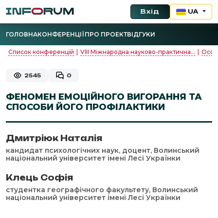
Вхід
UA
ГОЛОВНА
КОНФЕРЕНЦІЇ
ПРО ПРОЕКТ
ВІДГУКИ
Список конференцій
|
VIII Міжнародна науково-практична...
|
Особи
2545
0
ФЕНОМЕН ЕМОЦІЙНОГО ВИГОРАННЯ ТА
СПОСОБИ ЙОГО ПРОФІЛАКТИКИ
Дмитріюк Наталія
кандидат психологічних наук, доцент, Волинський
національний університет імені Лесі Українки
Клець Софія
студентка географічного факультету, Волинський
національний університет імені Лесі Українки