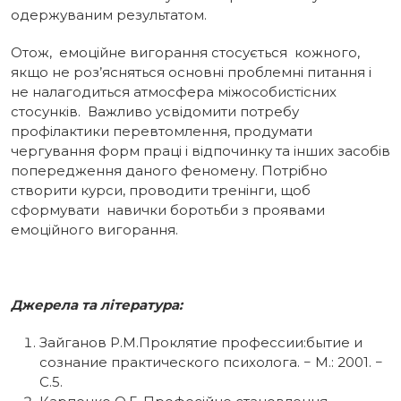
одержуваним результатом.
Отож, емоційне вигорання стосується кожного,
якщо не роз’ясняться основні проблемні питання і
не налагодиться атмосфера міжособистісних
стосунків. Важливо усвідомити потребу
профілактики перевтомлення, продумати
чергування форм праці і відпочинку та інших засобів
попередження даного феномену. Потрібно
створити курси, проводити тренінги, щоб
сформувати навички боротьби з проявами
емоційного вигорання.
Джерела та література
:
Зайганов Р.М.Проклятие профессии:бытие и
сознание практического психолога. − М.: 2001. −
С.5.