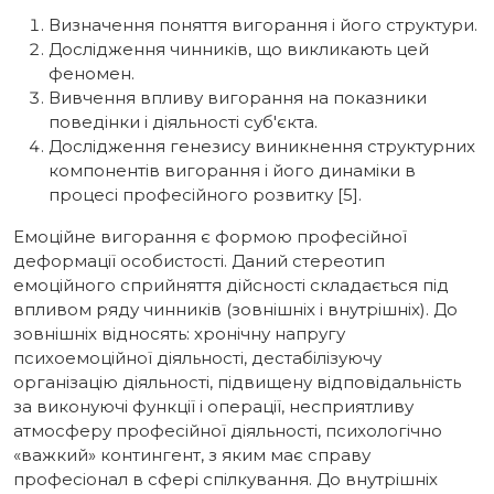
Визначення поняття вигорання і його структури.
Дослідження чинників, що викликають цей
феномен.
Вивчення впливу вигорання на показники
поведінки і діяльності суб'єкта.
Дослідження генезису виникнення структурних
компонентів вигорання і його динаміки в
процесі професійного розвитку [5].
Емоційне вигорання є формою професійної
деформації особистості. Даний стереотип
емоційного сприйняття дійсності складається під
впливом ряду чинників (зовнішніх і внутрішніх). До
зовнішніх відносять: хронічну напругу
психоемоційної діяльності, дестабілізуючу
організацію діяльності, підвищену відповідальність
за виконуючі функції і операції, несприятливу
атмосферу професійної діяльності, психологічно
«важкий» контингент, з яким має справу
професіонал в сфері спілкування. До внутрішніх