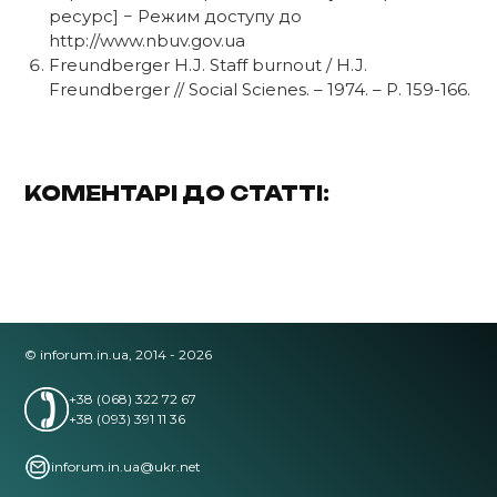
ресурс] − Pежим доступу до
http://www.nbuv.gov.ua
Freundberger H.J. Staff burnout / H.J.
Freundberger // Social Scienes. – 1974. – P. 159-166.
КОМЕНТАРІ ДО СТАТТІ:
© inforum.in.ua, 2014 - 2026
+38 (068) 322 72 67
+38 (093) 391 11 36
inforum.in.ua@ukr.net