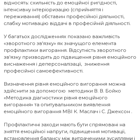
відносять: схильність до емоційної ригідності,
інтенсивну інтеріоризацію (сприйняття і
переживання) обставин професійної діяльності,
слабку мотивацію віддачі в професійній діяльності.
У багатьох дослідженнях показано важливість
«зворотного зв'язку» як значущого елемента
профілактики вигорання. Відсутність зворотного
зв'язку призводить до підвищення рівня емоційного
виснаження і деперсоналізації, зниження
професійної самоефективності.
Визначення рівня емоційного вигорання можна
здійснити за допомогою методики В. В. Бойко
«Методика діагностики рівня емоційного
вигорання» та опитувальником виявлення
емоційного вигорання MBI К. Маслач і С. Джексон .
Профілактичні заходи мають бути спрямовані на
зняття емоційної напруги, підвищення мотивації,
встановлення балансу між витраченими зусиллями і