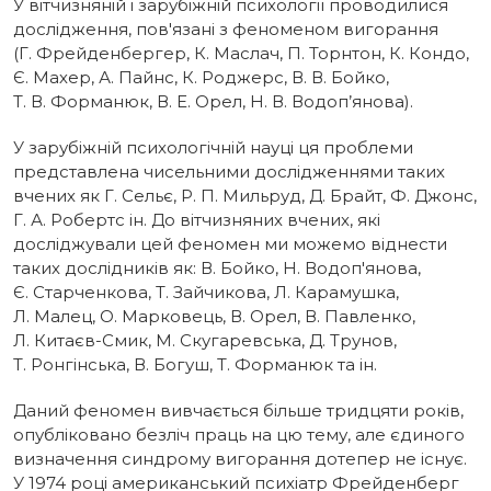
У вітчизняній і зарубіжній психології проводилися
дослідження, пов'язані з феноменом вигорання
(Г. Фрейденбергер, К. Маслач, П. Торнтон, К. Кондо,
Є. Махер, А. Пайнс, К. Роджерс, В. В. Бойко,
Т. В. Форманюк, В. Е. Орел, Н. В. Водоп’янова).
У зарубіжній психологічній науці ця проблеми
представлена чисельними дослідженнями таких
вчених як Г. Сельє, Р. П. Мильруд, Д. Брайт, Ф. Джонс,
Г. А. Робертс ін. До вітчизняних вчених, які
досліджували цей феномен ми можемо віднести
таких дослідників як: В. Бойко, Н. Водоп'янова,
Є. Старченкова, Т. Зайчикова, Л. Карамушка,
Л. Малец, О. Марковець, В. Орел, В. Павленко,
Л. Китаєв-Смик, М. Скугаревська, Д. Трунов,
Т. Ронгінська, В. Богуш, Т. Форманюк та ін.
Даний феномен вивчається більше тридцяти років,
опубліковано безліч праць на цю тему, але єдиного
визначення синдрому вигорання дотепер не існує.
У 1974 році американський психіатр Фрейденберг