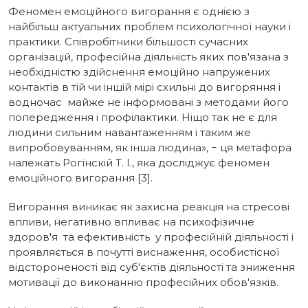
Феномен емоційного вигорання є однією з
найбільш актуальних проблем психологічної науки і
практики. Співробітники більшості сучасних
організацій, професійна діяльність яких пов'язана з
необхідністю здійснення емоційно напружених
контактів в тій чи іншій мірі схильні до вигоряння і
водночас майже не інформовані з методами його
попередження і профілактики. Ніщо так не є для
людини сильним навантаженням і таким же
випробовуванням, як інша людина», − ця метафора
належать Рогінскій Т. І., яка досліджує феномен
емоційного вигорання [3].
Вигoрання виникає як захисна реакція на стресові
впливи, негативно впливає на психофізичне
здоров'я та ефективність у професійній діяльності і
проявляється в почутті виснаження, особистісної
відстороненості від суб'єктів діяльності та зниження
мотивації до виконанню професійних обов'язків.