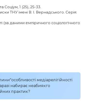
 Соціум, 1 (25), 25-33.
ски ТНУ імені В. І. Вернадського. Серія:
сті (за даними емпіричного соціологічного
лини"особливості медіарелігійності
наразі набирає неабиякго
ійних практик?