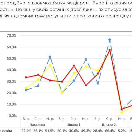
орційного взаємозв’язку медіарелігійності та рівня о
ті. В. Докаш у своїх останніх дослідженнях описує закон
ти» та демонструє результати відсоткового розподілу вл