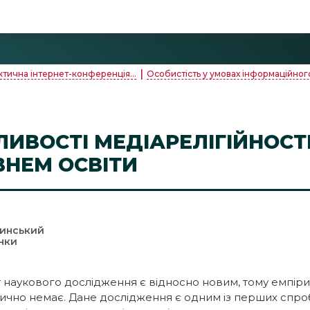
|
тична інтернет-конференція...
Особистість у умовах інформаційного
ЛИВОСТІ МЕДІАРЕЛІГІЙНОСТІ
ІВНЕМ ОСВІТИ
линський
їнки
т наукового дослідження є відносно новим, тому емпі
ктично немає. Дане дослідження є одним із перших спр