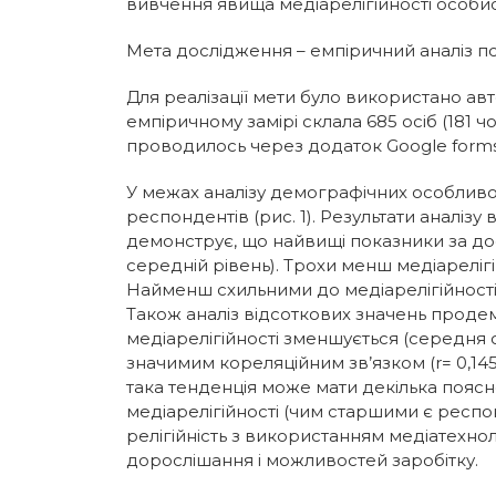
вивчення явища медіарелігійності особист
Мета дослідження – емпіричний аналіз пси
Для реалізації мети було використано ав
емпіричному замірі склала 685 осіб (181 чо
проводилось через додаток Google forms
У межах аналізу демографічних особливост
респондентів (рис. 1). Результати аналізу 
демонструє, що найвищі показники за до
середній рівень). Трохи менш медіарелігі
Найменш схильними до медіарелігійності 
Також аналіз відсоткових значень продем
медіарелігійності зменшується (середня ос
значимим кореляційним зв’язком (r= 0,145;
така тенденція може мати декілька поясн
медіарелігійності (чим старшими є респон
релігійність з використанням медіатехнол
дорослішання і можливостей заробітку.