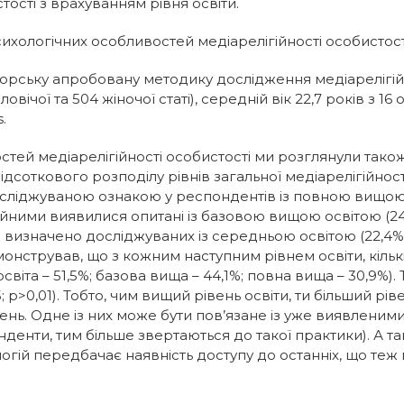
ості з врахуванням рівня освіти.
хологічних особливостей медіарелігійності особистості 
торську апробовану методику дослідження медіарелігійно
ловічої та 504 жіночої статі), середній вік 22,7 років з 1
.
ей медіарелігійності особистості ми розглянули також в
відсоткового розподілу рівнів загальної медіарелігійності
сліджуваною ознакою у респондентів із повною вищою ос
йними виявилися опитані із базовою вищою освітою (24,3
визначено досліджуваних із середньою освітою (22,4% – 
онстрував, що з кожним наступним рівнем освіти, кільк
віта – 51,5%; базова вища – 44,1%; повна вища – 30,9%).
 p>0,01). Тобто, чим вищий рівень освіти, ти більший рів
ень. Одне із них може бути пов’язане із уже виявлени
денти, тим більше звертаються до такої практики). А т
огій передбачає наявність доступу до останніх, що теж 