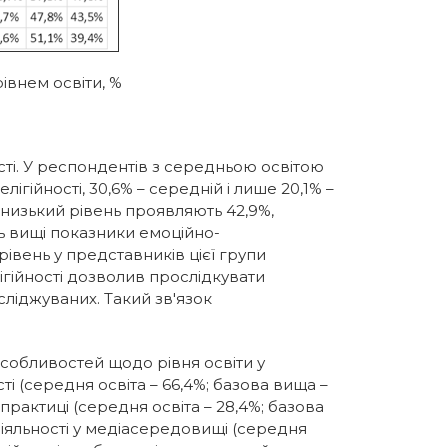
рівнем освіти, %
сті. У респондентів з середньою освітою
гійності, 30,6% – середній і лише 20,1% –
и низький рівень проявляють 42,9%,
ь вищі показники емоційно-
рівень у представників цієї групи
ігійності дозволив прослідкувати
сліджуваних. Такий зв'язок
особливостей щодо рівня освіти у
і (середня освіта – 66,4%; базова вища –
 практиці (середня освіта – 28,4%; базова
діяльності у медіасередовищі (середня