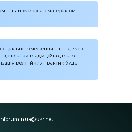
ям ознайомилася з матеріалом.
з соціальні обмеження в пандемію
ноз, що вона традиційно довго
лізація релігійних практик буде
inforum.in.ua@ukr.net