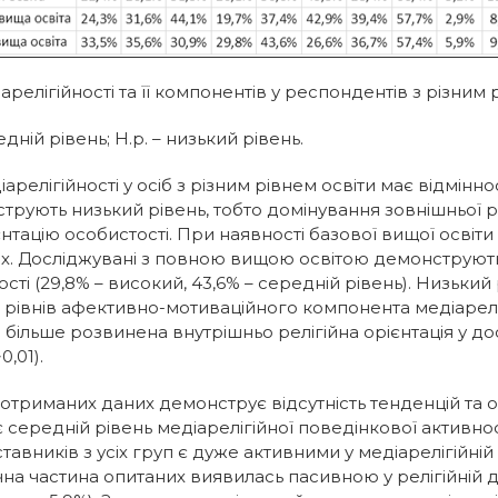
діарелігійності та її компонентів у респондентів з різним 
едній рівень; Н.р. – низький рівень.
елігійності у осіб з різним рівнем освіти має відмінно
ують низький рівень, тобто домінування зовнішньої релі
єнтацію особистості. При наявності базової вищої освіт
них. Досліджувані з повною вищою освітою демонструют
ті (29,8% – високий, 43,6% – середній рівень). Низький 
із рівнів афективно-мотиваційного компонента медіарел
 більше розвинена внутрішньо релігійна орієнтація у до
0,01).
отриманих даних демонструє відсутність тенденцій та 
 середній рівень медіарелігійної поведінкової активност
тавників з усіх груп є дуже активними у медіарелігійній
ачна частина опитаних виявилась пасивною у релігійній 