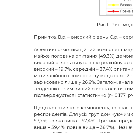
Рис.1. Рівні ме
Примітка. В.р. – високий рівень; С.р. – сер
Афективно-мотиваційний компонент медіар
майже половина опитаних (49,3%) демонстр
високий рівень і внутрішню релігійну орі
високий – 19,7%, середній – 37,4% опита
мотиваційного компоненту медіарелігійнос
зафіксовано лише у 26,6%. Загалом, анал
тенденцію – чим вищий рівень освіти, тим
підтверджується і статистично (r= 0,177; p>
Щодо конативного компоненту, то аналіз 
респондентів. Для усіх груп домінуючим є
57,7%; повна вища – 57,4%). Третина предс
вища – 39,4%; повна вища – 36,7%). Незн