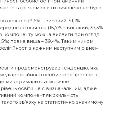
ігійності особистості притаманний
істю та рівнем освіти виявлено не було.
освітою (9,6% – високий, 51,1% –
середньою освітою (15,7% – високий, 37,3%
ого компоненту можна виявити при огляді
,5%; повна вища – 39,4%. Таким чином,
релігійності з кожним наступним рівнем
м освіти продемонстрував тенденцію, яка
едіарелігійності особистості зростає з
де ми отримали статистичне
 рівень освіти не є визначальним, адже
тивний компонент як схильність
є такого зв’язку на статистично значимому