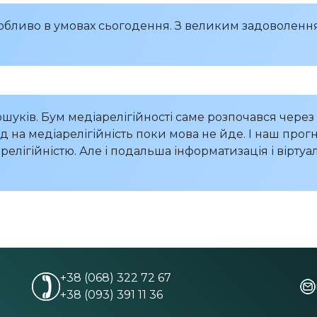
собливо в умовах сьогодення. З великим задоволенн
ошуків. Бум медіарелігійності саме розпочався чере
д на медіарелігійність поки мова не йде. І наш прог
релігійністю. Але і подальша інформатизація і віртуа
+38 (068) 322 72 67
+38 (093) 391 11 36