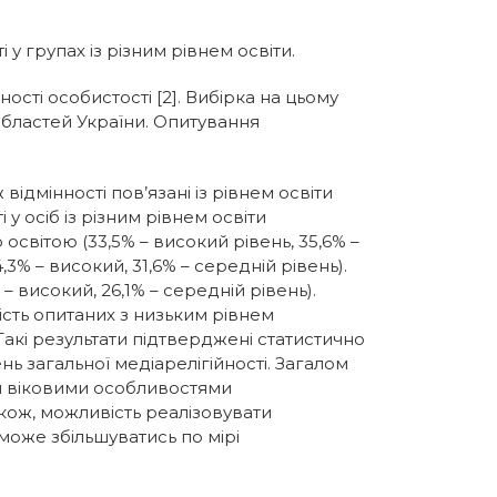
у групах із різним рівнем освіти.
сті особистості [2]. Вибірка на цьому
6 областей України. Опитування
ідмінності пов’язані із рівнем освіти
 у осіб із різним рівнем освіти
вітою (33,5% – високий рівень, 35,6% –
% – високий, 31,6% – середній рівень).
високий, 26,1% – середній рівень).
ість опитаних з низьким рівнем
 Такі результати підтверджені статистично
ень загальної медіарелігійності. Загалом
ми віковими особливостями
акож, можливість реалізовувати
може збільшуватись по мірі