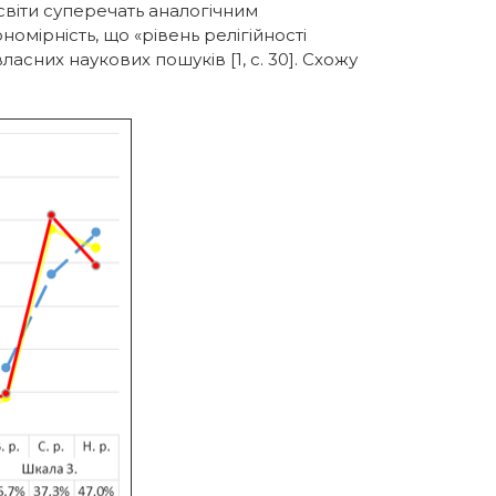
світи суперечать аналогічним
омірність, що «рівень релігійності
асних наукових пошуків [1, c. 30]. Схожу