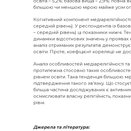
освіта – 5,2%; базова вища – 2,9%; повна
більшою чи меншою мірою майже усім опит
Когнітивний компонент медіарелігійності
середній рівень). У респондентів із базо
– середній рівень) ці показники нижчі. 
динаміки відсоткових значень у проявах н
аналіз отриманих результатів демонструє
освіти. Проте, коефіцієнт кореляції не до
Аналіз особливостей медіарелігійності та
протилежна стосовно таких особливостей у
рівнем освіти. Така тенденція більшою 
підтвердження такого зв’язку. Що стосуєт
більша частина досліджуваних є активним
осмислювати власну релігійність, показни
рівні.
Джерела та література: