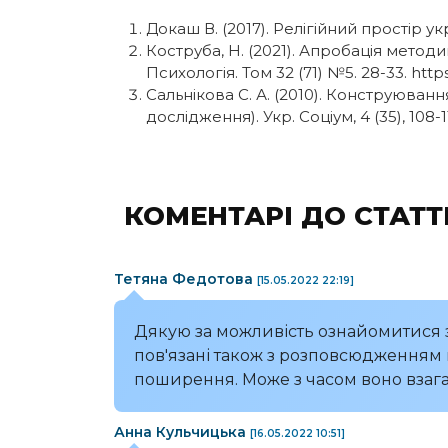
Докаш В. (2017). Релігійний простір укр
Коструба, Н. (2021). Апробація методи
Психологія. Том 32 (71) №5. 28-33. http
Сальнікова С. А. (2010). Конструюван
дослідження). Укр. Соціум, 4 (35), 108-1
КОМЕНТАРІ ДО СТАТТІ
Тетяна Федотова
[15.05.2022 22:19]
Дякую за можливість ознайомитися з
пов'язані також з розповсюдженням п
поширення. Може з часом воно взагал
Анна Кульчицька
[16.05.2022 10:51]