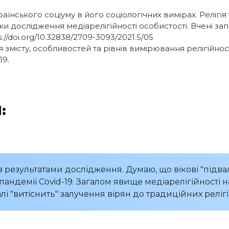
аїнського соціуму в його соціологічних вимірах. Релігія та
ки дослідження медіарелігійності особистості. Вчені запи
s://doi.org/10.32838/2709-3093/2021.5/05
ня змісту, особливостей та рівнів вимірювання релігійно
19.
:
 результатами дослідження. Думаю, що вікові "підва
андемії Covid-19. Загалом явище медіарелігійності 
і "витіснить" залучення вірян до традиційних реліг