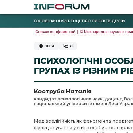
ГОЛОВНА
КОНФЕРЕНЦІЇ
ПРО ПРОЕКТ
ВІДГУКИ
|
Список конференцій
IX Міжнародна науково-прак
1014
3
ПСИХОЛОГІЧНІ ОСОБ
ГРУПАХ ІЗ РІЗНИМ Р
Коструба Наталія
кандидат психологічних наук, доцент, Во
національний університет імені Лесі Укра
Медіарелігійність як феномен та предме
функціонування у житті особистості пра