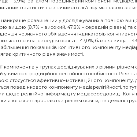
 вища – 5,9%). Загалом поведінковий компонент медіарел
аним і статистично значимого зв’язку між такою активн
 найкраще розвинений у досліджуваних з повною вищою 
вою вищою (8,7% – високий, 47,8% – середній рівень) та 
Тенденція незначного збільшення індикаторів когнітивн
изького рівня: середня освіта – 47,0%; базова вища – 43
 збільшення показників когнітивного компоненту медіа
сягає критичного рівня значимості.
 її компонентів у групах досліджуваних з різним рівне
 вимірах традиційної релігійності особистості. Рівень м
мірою стосується афективно-мотиваційного компоненту, 
ься поведінкового компоненту медіарелігійності, то тут
и щодо релігійної інформації у медіасередовищі. Когні
ки якого хоч і зростають з рівнем освіти, не демонстру