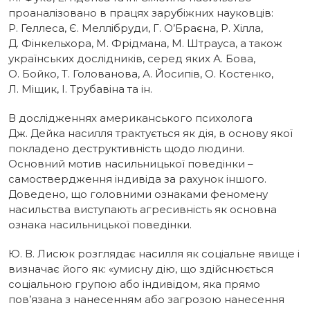
проаналізовано в працях зарубіжних науковців:
Р. Геллеса, Є. Меллібруди, Г. О’Браєна, Р. Хілла,
Д. Фінкельхора, М. Фрідмана, М. Штрауса, а також
українських дослідників, серед яких А. Бова,
О. Бойко, Т. Голованова, А. Йосипів, О. Костенко,
Л. Міщик, І. Трубавіна та ін.
В дослідженнях американського психолога
Дж. Дейка насилля трактується як дія, в основу якої
покладено деструктивність щодо людини.
Основний мотив насильницької поведінки –
самоствердження індивіда за рахунок іншого.
Доведено, що головними ознаками феномену
насильства виступають агресивність як основна
ознака насильницької поведінки.
Ю. В. Лисюк розглядає насилля як соціальне явище і
визначає його як: «умисну дію, що здійснюється
соціальною групою або індивідом, яка прямо
пов’язана з нанесенням або загрозою нанесення