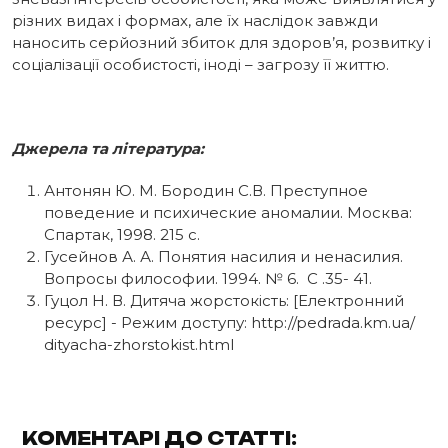
різних видах і формах, але їх наслідок завжди
наносить серйозний збиток для здоров’я, розвитку і
соціалізації особистості, іноді – загрозу її життю.
Джерела та література:
Антонян Ю. М. Бородин С.В. Преступное
поведение и психические аномалии. Москва:
Спартак, 1998. 215 с.
Гусейнов А. А. Понятия насилия и ненасилия.
Вопросы философии. 1994. № 6. С .35- 41.
Гуцол Н. В. Дитяча жорстокість: [Електронний
ресурс] - Режим доступу: http://pedrada.km.ua/
dityacha-zhorstokist.html
КОМЕНТАРІ ДО СТАТТІ: