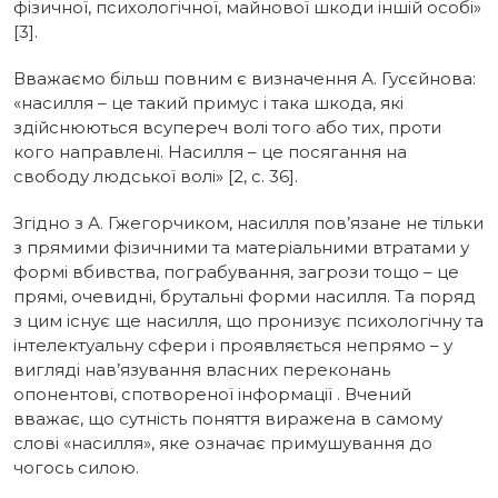
фізичної, психологічної, майнової шкоди іншій особі»
[3].
Вважаємо більш повним є визначення А. Гусєйнова:
«насилля – це такий примус і така шкода, які
здійснюються всупереч волі того або тих, проти
кого направлені. Насилля – це посягання на
свободу людської волі» [2, с. 36].
Згідно з А. Гжегорчиком, насилля пов’язане не тільки
з прямими фізичними та матеріальними втратами у
формі вбивства, пограбування, загрози тощо – це
прямі, очевидні, брутальні форми насилля. Та поряд
з цим існує ще насилля, що пронизує психологічну та
інтелектуальну сфери і проявляється непрямо – у
вигляді нав’язування власних переконань
опонентові, спотвореної інформації . Вчений
вважає, що сутність поняття виражена в самому
слові «насилля», яке означає примушування до
чогось силою.