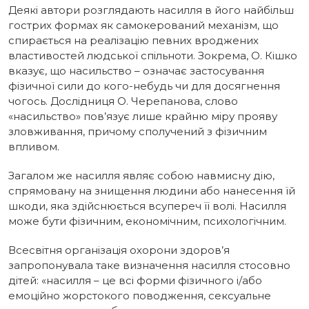
Деякі автори розглядають насилля в його найбільш
гострих формах як самокерований механізм, що
спирається на реалізацію певних вроджених
властивостей людської спільноти. Зокрема, О. Кішко
вказує, що насильство – означає застосування
фізичної сили до кого-небудь чи для досягнення
чогось. Дослідниця О. Черепанова, слово
«насильство» пов’язує лише крайню міру прояву
зловживання, причому сполучений з фізичним
впливом.
Загалом же насилля являє собою навмисну дію,
спрямовану на знищення людини або нанесення їй
шкоди, яка здійснюється всупереч її волі. Насилля
може бути фізичним, економічним, психологічним.
Всесвітня організація охорони здоров’я
запропонувала таке визначення насилля стосовно
дітей: «насилля – це всі форми фізичного і/або
емоційно жорстокого поводження, сексуальне