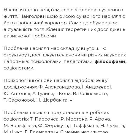
Насилля стало невід’ємною складовою сучасного
життя. Найголовнішою рисою сучасного насилля є
його глобальний характер. Саме це обумовлює
актуальність поглиблення теоретичних досліджень
визначеної проблеми.
Проблема насилля має складну внутрішню
структуру і досліджується вченими різних наукових
напрямків: психологами, педагогами,
філософами,
соціологами.
Психологічні основи насилля відображені у
дослідженнях Ф. Александрова, І. Андрєєвої,
Ю. Антоняк, А. Гулиги, І. Кона, В. Ролінського,
Т. Сафонової, Н. Щербак та ін.
Проблема насилля представлена в роботах
соціологів: Т. Парсонса, Р. Мертона, Р. Арона,
М. Вольфгана, Ф. Феракутті, І. Гоффмана, Н. Лумана,
М. Фуко, Е. Гіденса та ін. Сімейне насильство