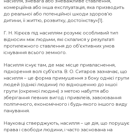
насилля, зневага або зневажливе ставлення,
комерційна або інша експлуатація, яка призводить
до реальної або потенційної шкоди здоров’ю
дитини, її життю, розвитку, достоїнству»[1].
Г. Н. Кірєєв під насиллям розуміє особливий тип
відносин між людьми, які склалися у результаті
протилежного ставлення до об’єктивних умов
існування всього земного.
Насилля існує там, де має місце привласнення,
підкорення волі суб’єкта. В. О. Ситаров зазначає, що
насилля – це форма примушення з боку однієї групи
людей (однієї людини) по відношенню до іншої
групи (окремої людині) з метою набуття або
зберігання певних вигод і привілеїв, завоювання
політичного, економічного і будь-якого іншого виду
панування.
Науковці стверджують, насилля – це дія, що порушує
права і свободи людини, і часто заснована на