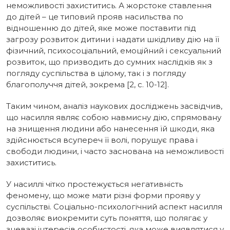
неможливості захиститись. А жорстоке ставлення
до дітей – це типовий прояв насильства по
відношенню до дітей, яке може поставити під
загрозу розвиток дитини і надати шкідливу дію на її
фізичний, психосоціальний, емоційний і сексуальний
розвиток, що призводить до сумних наслідків як з
погляду суспільства в цілому, так і з погляду
благополуччя дітей, зокрема [2, с. 10-12].
Таким чином, аналіз наукових досліджень засвідчив,
що насилля являє собою навмисну дію, спрямовану
на знищення людини або нанесення їй шкоди, яка
здійснюється всупереч її волі, порушує права і
свободи людини, і часто заснована на неможливості
захиститись.
У насиллі чітко простежується негативність
феномену, що може мати різні форми прояву у
суспільстві. Соціально-психологічний аспект насилля
дозволяє виокремити суть поняття, що полягає у
зневазі інтересів особистості, яка може виявлятися у