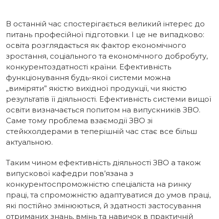
В останній час спостерігається великий інтерес до
питань професійної підготовки. І це не випадково:
освіта розглядається як фактор економічного
зростання, соціального та економічного добробуту,
конкурентоздатності країни. Ефективність
функціонування будь-якої системи можна
„виміряти” якістю вихідної продукції, чи якістю
результатів її діяльності. Ефективність системи вищої
освіти визначається попитом на випускників ЗВО.
Саме тому проблема взаємодії ЗВО зі
стейкхолдерами в теперішній час стає все більш
актуальною.
Таким чином ефективність діяльності ЗВО а також
випускової кафедри пов’язана з
конкурентоспроможністю спеціаліста на ринку
праці, та спроможністю адаптуватися до умов праці,
які постійно змінюються, й здатності застосування
отриманих знань, вмінь та навичок в практичній