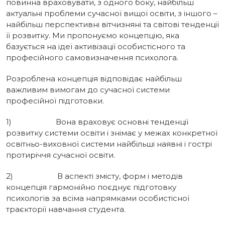
повинна вpaxoвувати, з одного боку, найбільш
актуальні проблеми сучасної вищої освіти, з іншого –
найбільш перспективні вітчизняні та світові тенденції
її
розвитку. Ми пропонуємо концепцію, яка
базується на ідеї активізації особистісного та
професійного самовизначення психолога.
Розроблена концепція відповідає найбільш
важливим вимогам до сучасної системи
професійної підготовки.
1) Вона враховує основні тенденції
розвитку системи освіти i знімає у межах конкретної
освітньо-виховної системи найбільші наявні i гострі
протиріччя сучасної освіти.
2) В аспекті змісту, форм i методів
концепція гармонійно поєднує підготовку
психологів за всіма напрямками особистісної
траєкторії навчання студента.