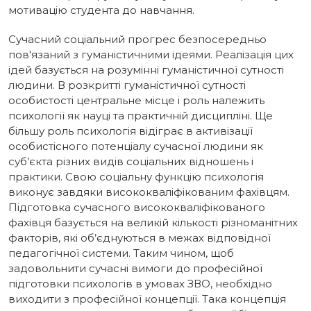
мотивацію студента до навчання.
Сучасний соціальний прогрес безпосередньо
пов'язаний з гуманістичними ідеями. Реалізація цих
ідей базується на розумінні гуманістичної сутності
людини. В розкритті гуманістичної сутності
особистості центральне місце i роль належить
психології як науці та практичній дисципліні. Ще
більшу роль психологія відіграє в активізації
особистісного потенціалу сучасної людини як
суб’єкта різних видів соціальних відношень i
практики. Свою соціальну функцію психологія
виконує завдяки висококваліфікованим фахівцям.
Підготовка сучасного висококваліфікованого
фахівця базується на великій кількості різноманітних
факторів, які об’єднуються в межах відповідної
педагогічної системи. Таким чином, щоб
задовольнити сучасні вимоги до професійної
підготовки психологів в умовах ЗВО, необхідно
виходити з професійної концепції. Така концепція