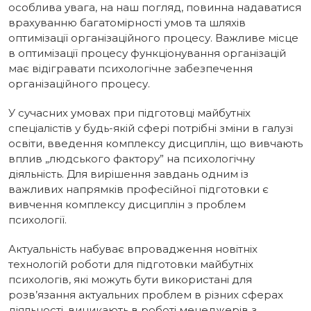
особлива увага, на наш погляд, повинна надаватися
врахуванню багатомірності умов та шляхів
оптимізації організаційного процесу. Важливе місце
в оптимізації процесу функціонування організацій
має відігравати психологічне забезпечення
організаційного процесу.
У сучасних умовах при підготовці майбутніх
спеціалістів у будь-якій сфері потрібні зміни в галузі
освіти, введення комплексу дисциплін, що вивчають
вплив „людського фактору” на психологічну
діяльність. Для вирішення завдань одним із
важливих напрямків професійної підготовки є
вивчення комплексу дисциплін з проблем
психології.
Актуальність набуває впровадження новітніх
технологій роботи для підготовки майбутніх
психологів, які можуть бути використані для
розв’язання актуальних проблем в різних сферах
діяльності, виникають в роботі менеджерів з