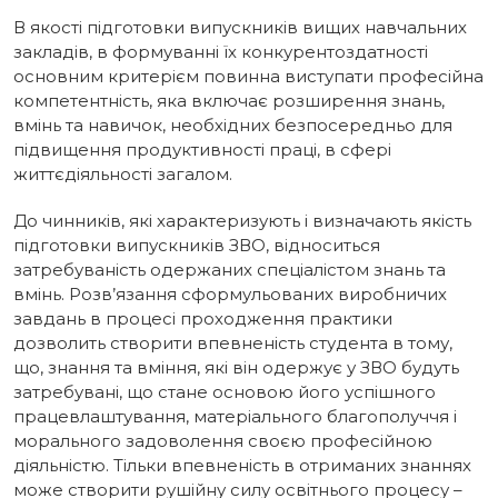
В якості підготовки випускників вищих навчальних
закладів, в формуванні їх конкурентоздатності
основним критерієм повинна виступати професійна
компетентність, яка включає розширення знань,
вмінь та навичок, необхідних безпосередньо для
підвищення продуктивності праці, в сфері
життєдіяльності загалом.
До чинників, які характеризують і визначають якість
підготовки випускників ЗВО, відноситься
затребуваність одержаних спеціалістом знань та
вмінь. Розв’язання сформульованих виробничих
завдань в процесі проходження практики
дозволить створити впевненість студента в тому,
що, знання та вміння, які він одержує у ЗВО будуть
затребувані, що стане основою його успішного
працевлаштування, матеріального благополуччя і
морального задоволення своєю професійною
діяльністю. Тільки впевненість в отриманих знаннях
може створити рушійну силу освітнього процесу –