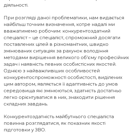
діяльності.
При розгляді даної проблематики, нам видається
найбільш точним визначення, котре надалі ми
вважатимемо робочим: конкурентоздатний
спеціаліст – це спеціаліст, спроможний досягати
поставлених цілей в різноманітних, швидко
змінюваних ситуаціях за рахунок володіння
методами вирішення великого об’єму професійних
задач і наявність певних особистісних якостей.
Однією з найважливіших особливостей
конкурентоспроможності особистості, виділених
цим автором, являється її адаптивність до умов
середовища які змінюються, здатність достатньо
легко орієнтуватися в них, знаходити рішення
складних завдань.
Конкурентоздатність майбутнього спеціаліста
повинна розглядатися, як показник якості
підготовки у ЗВО.