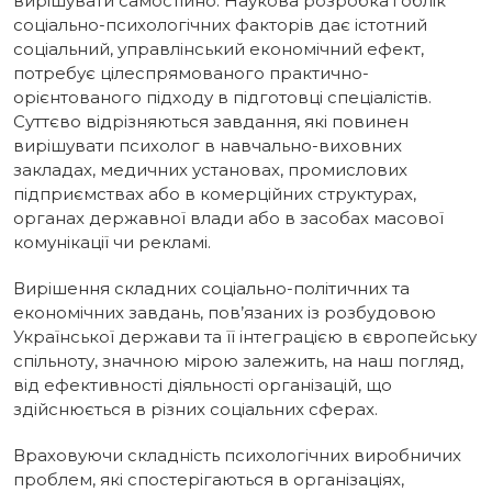
вирішувати самостійно. Наукова розробка і облік
соціально-психологічних факторів дає істотний
соціальний, управлінський економічний ефект,
потребує цілеспрямованого практично-
орієнтованого підходу в підготовці спеціалістів.
Суттєво відрізняються завдання, які повинен
вирішувати психолог в навчально-виховних
закладах, медичних установах, промислових
підприємствах або в комерційних структурах,
органах державної влади або в засобах масової
комунікації чи рекламі.
Вирішення складних соціально-політичних та
економічних завдань, пов’язаних із розбудовою
Української держави та її інтеграцією в європейську
спільноту, значною мірою залежить, на наш погляд,
від ефективності діяльності організацій, що
здійснюється в різних соціальних сферах.
Враховуючи складність психологічних виробничих
проблем, які спостерігаються в організаціях,