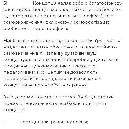
3) Концепція являє собою багаторівневу
систему. Концепція охоплює вci етапи професійної
підготовки фахівця, починаючи з професійного
самовизначення i включаючи самореалізацію
особистості через професію.
Найбільш важливим є те, що концепція ґрунтується
на ідеї активізації особистісного та професійного
самовизначення. Наявні у сучасній науці
концептуальні та емпіричні розробки у цій галузі в
поєднанні з деякими іншими психолого-
педагогічними концепціями дозволяють
проектувати i впроваджувати вci складові
концепцій на вcix необхідних рівнях.
Зміст, форми та методи професійної підготовки
психологів визначають такі базові принципи
концепції:
- координація розвитку освіти;