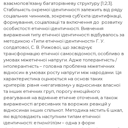
взаємопов’язану багаторівневу структуру [1;2;3].
Стабільність окремої ідентичності залежить від ряду
соціальних чинників, зокрема суб’єкта ідентифікації,
формування, соціалізації та включення до розвитку
особистості етнічної ідентичності. Вивчення
вираження типу етнічної ідентичності відбувалось за
методикою «Типи етнічної ідентичності» Г. У.
солдатової, С. В. Рижової, що засвідчує
трансформацію етнічної самосвідомості, особливо в
умовах міжетнічної напруги. Адже толерантність /
інтолерантність – головна проблема міжетнічних
відносин в умовах росту напруги між народами. Ця
характеристика оцінюється на основі таких
критеріїв: рівня «негативізму» у відносинах власної
та інших етнічних груп, порогу емоційного
реагування на відмінне етнічне оточення, а також
вираженості агресивних та ворожих реакцій у
відносинах інших спільнот. Методика містить 6 шкал,
які відповідають наступним типам етнічної
ідентичності: е
тнонігілізм
– одна з форм