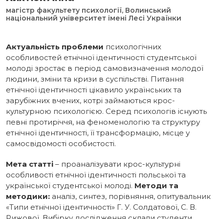
магістр факультету психології, Волинський
національний університет імені Лесі Українки
Актуальність проблеми
психологічних
особливостей етнічної ідентичності студентської
молоді зростає в період самовизначення молодої
людини, зміни та кризи в суспільстві. Питання
етнічної ідентичності цікавило українських та
зарубіжних вчених, котрі займаються крос-
культурною психологією. Серед психологів існують
певні протиріччя, на феноменологію та структуру
етнічної ідентичності, її трансформацію, місце у
самосвідомості особистості.
Мета статті
– проаналізувати крос-культурні
особливості етнічної ідентичності польської та
української студентської молоді.
Методи та
методики:
аналіз, синтез, порівняння, опитувальник
«Типи етнічної ідентичності» Г. У. Солдатової, С. В.
Рижової. Вибірку дослідження склали студенти