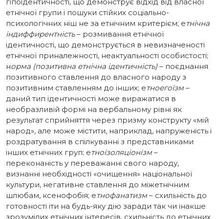
гіпоідентичності, що демонструє відхід від власної
етнічної групи і пошуки стійких соціально-
психологічних ніш не за етнічним критерієм; е
тнічна
індиффирентність
– розмивання етнічної
ідентичності, що демонструється в невизначеності
етнічної приналежності, неактуальності особистості;
н
орма (позитивна етнічна ідентичність)
– поєднання
позитивного ставлення до власного народу з
позитивним ставленням до інших; е
тноегоїзм
–
даний тип ідентичності може виражатися в
необразливій формі на вербальному рівні як
результат сприйняття через призму конструкту «мій
народ», але може містити, наприклад, напруженість і
роздратування в спілкуванні з представниками
інших етнічних груп; е
тноізоляціонізм
–
переконаність у переважанні свого народу,
визнанні необхідності «очищення» національної
культури, негативне ставлення до міжетнічним
шлюбам, ксенофобія; е
тнофанатизм
– схильність до
готовності іти на будь-яку дію заради так чи інакше
зрозумілих етнічних інтересів, схильність до етнічних