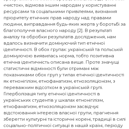
«чисток», відмова іншим народам у користуванні
ресурсами та соціальними привілеями, визнання
пріоритету етнічних прав народу над правами
людини, виправдання будь-яких жертв у боротьбі за
благополуччя власного народу [2]. В результаті
аналізу та обробки результатів дослідження, нам
вдалось визначити домінуючий тип етнічної
ідентичності. В обох групах: українській та польській
домінуючою виявилась норма, тобто позитивна
етнічна ідентичність описана вище. Проте значущі
статистичні відмінності були отримані між
показниками обох груп у типах етнічної ідентичності
як етнонігілізм, етнофанатизм, етнозоляціонізм, з
переважним відсотком в українській групі.
Гіперболізація типу етнічної ідентичності в
українських студентів у шкалах етнонігілізм,
етнофанатизм, етнозоляціонізм засвідчує
відстоювання інтересів власної групи, прагнення
зберегти культурні та історичні корені, традиції в силі
соціально-політичної ситуації в нашій країні, періоду