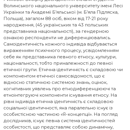
Волинського національного університету імені Лесі
Українки та Академії Б’яльської (м. Б’яла Підляска,
Польша), загалом 88 осіб, віком від 17-21 року
народження, (45 українських та 43 польських
представника національності), за гендерною
ознакою респонденти не диференціювались.
Самоідентичність кожного індивіда відбувається
вираженням психічного процесу, усвідомленням
себе як представника певного етносу, культури,
національності, тобто приналежності до певної
етнічної групи. Етнічна ідентичність є складовою чи
компонентом етнічної самосвідомості, що є
відносно статичною системою знань, оцінок,
когнітивних уявлень про етнодиференціюючі та
етноінтегруючі компоненти існування етносу. На
рівні індивіда етнічна ідентичність є складовою
соціальної ідентичності, яка паралельно існує із
особистісною частиною «Я-концепції». На погляд
дослідників, існує певна система ідентичностей
особистості, що представляє собою динамічну,