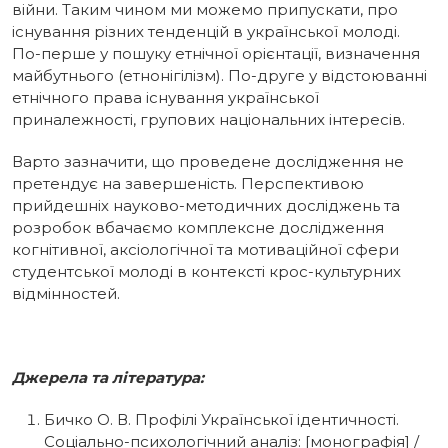
війни. Таким чином ми можемо припускати, про
існування різних тенденцій в української молоді.
По-перше у пошуку етнічної орієнтації, визначення
майбутнього (етнонігілізм). По-друге у відстоюванні
етнічного права існування української
приналежності, групових національних інтересів.
Варто зазначити, що проведене дослідження не
претендує на завершеність. Перспективою
прийдешніх науково-методичних досліджень та
розробок вбачаємо комплексне дослідження
когнітивної, аксіологічної та мотиваційної сфери
студентської молоді в контексті крос-культурних
відмінностей.
Джерела та література:
Бичко О. В. Профілі Української ідентичності.
Соціально-психологічний аналіз: [монографія] /