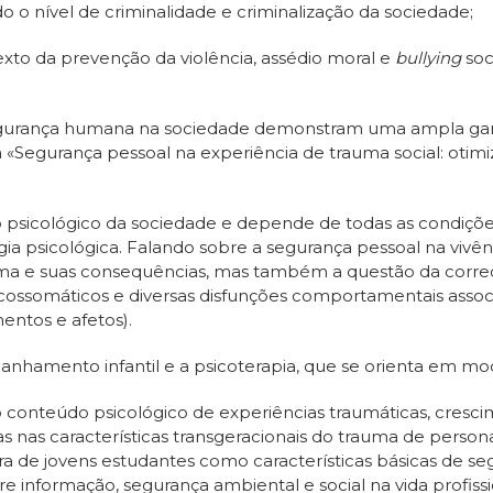
o o nível de criminalidade e criminalização da sociedade;
xto da prevenção da violência, assédio moral e
bullying
soc
segurança humana na sociedade demonstram uma ampla gama
Segurança pessoal na experiência de trauma social: otimi
 psicológico da sociedade e depende de todas as condiçõe
a psicológica. Falando sobre a segurança pessoal na vivênc
a e suas consequências, mas também a questão da correçã
psicossomáticos e diversas disfunções comportamentais assoc
entos e afetos).
amento infantil e a psicoterapia, que se orienta em model
o conteúdo psicológico de experiências traumáticas, cre
 nas características transgeracionais do trauma de personal
 de jovens estudantes como características básicas de seg
e informação, segurança ambiental e social na vida profission