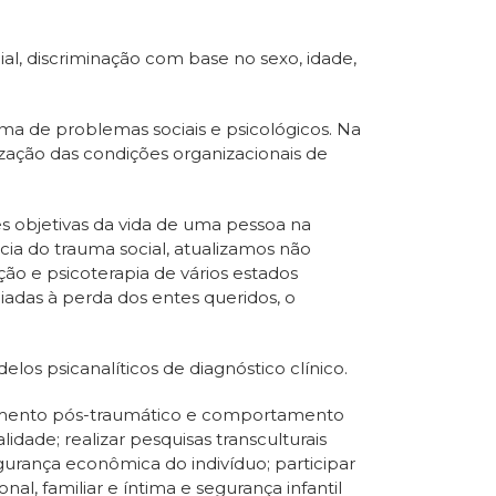
ial, discriminação com base no sexo, idade,
 de problemas sociais e psicológicos. Na
zação das condições organizacionais de
s objetivas da vida de uma pessoa na
ia do trauma social, atualizamos não
o e psicoterapia de vários estados
iadas à perda dos entes queridos, o
os psicanalíticos de diagnóstico clínico.
scimento pós-traumático e comportamento
idade; realizar pesquisas transculturais
urança econômica do indivíduo; participar
al, familiar e íntima e segurança infantil