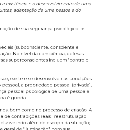
a a existência e o desenvolvimento de uma
njuntas, adaptação de uma pessoa e do
mação de sua segurança psicológica: os
eciais (subconsciente, consciente e
ação. No nível da consciência, defesas
fesas superconscientes incluem "controle
asce, existe e se desenvolve nas condições
pessoal, a propriedade pessoal (privada),
ança pessoal psicológica de uma pessoa é
oa é guiada.
rnos, bem como no processo de criação. A
da de contradições reais; reestruturação
inclusive indo além do escopo da situação;
de geral de "iluminação", com sua