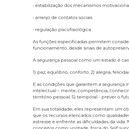
• estabilização dos mecanismos motivaciona
• arranjo de contatos sociais
• regulação psicofisiológica
As funções especificadas permitem conside
funcionamento, desde sinais de autopreserva
A segurança pessoal como um estado é cara
1) paz, equilíbrio, conforto; 2) alegria, felicid
E as condições que garantem a segurança inc
intelectual – mente, competência, conhecimen
território pessoal; 5) temporal - prever o fut
Em sua totalidade, eles representam um ótim
que os recursos elencados como qualidades 
estresse e enfrente as dificuldades da vida
conceitos como: vontade, força do
Self,
supo