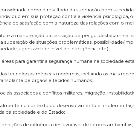
 considerada como o resultado da superação bem sucedida 
 indivíduo em sua proteção contra a violência psicológica, o
iência de satisfação com a natureza das relações com o me
ento e a manutenção da sensação de perigo, destacam-se:
e
da superação de situações problemáticas, possibilidade/impo
edade, agressividade, nível de inteligência, etc.).
áreas para garantir a segurança humana na sociedade estã
as tecnologias médicas modernas, incluindo as mais recent
transplante de órgãos e tecidos humanos;
iais associados a conflitos militares, migração, instabilida
ialmente no contexto do desenvolvimento e implementação
da da sociedade e do Estado;
ondições de influência desfavorável de fatores ambientais;