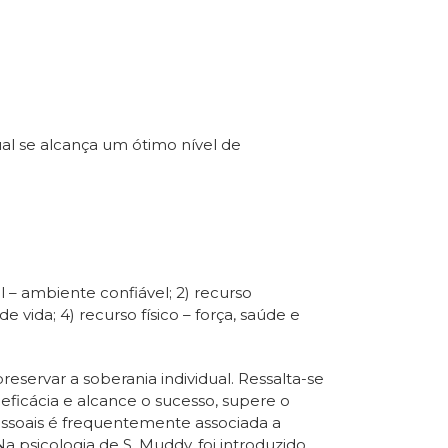
al se alcança um ótimo nível de
l – ambiente confiável; 2) recurso
vida; 4) recurso físico – força, saúde e
servar a soberania individual. Ressalta-se
ficácia e alcance o sucesso, supere o
pessoais é frequentemente associada a
Na psicologia de S. Muddy, foi introduzido