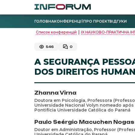
ГОЛОВНА
КОНФЕРЕНЦІЇ
ПРО ПРОЕКТ
ВІДГУКИ
|
Список конференцій
ІX НАУКОВО-ПРАКТИЧНА ІН
546
0
A SEGURANÇA PESSO
DOS DIREITOS HUMA
Zhanna Virna
Doutora em Psicologia, Professorа (Professor
Universidade Nacional Volyn nomeado após 
Pontifícia Universidade Católica do Paraná
Paulo Seérgio Macuchen Nogas
Doutor em Administração, Professor (Professo
Universidade Católica do Paraná