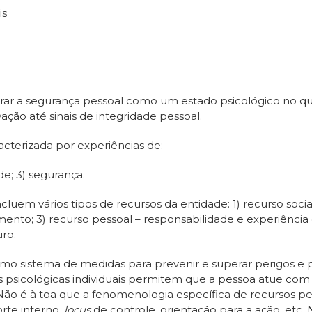
is
rar a segurança pessoal como um estado psicológico no qu
ção até sinais de integridade pessoal.
cterizada por experiências de:
ade; 3) segurança.
luem vários tipos de recursos da entidade: 1) recurso socia
to; 3) recurso pessoal – responsabilidade e experiência de 
uro.
o sistema de medidas para prevenir e superar perigos e pre
psicológicas individuais permitem que a pessoa atue com e
. Não é à toa que a fenomenologia específica de recursos 
rte interno,
locus
de controle, orientação para a ação, etc. 