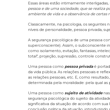
Essas áreas estão intimamente interligadas,
pessoa e de uma sociedade, que se realiza po
ambiente de vida e a observância de certas re
Classicamente, na psicologia, os seguintes
níveis de personalidade, pessoa privada, suje
A segurança psicológica de uma pessoa c
superconsciente). Assim, o subconsciente inc
como isolamento, evitação, fantasias, intel
total", projeção, supressão, controle constru
Uma pessoa como
pessoa privada
é portado
da vida pública. As relações pessoais e re
as relações pessoais, etc. E, como resulta
determinada pela moralidade: pela qual as p
Uma pessoa como
sujeito de atividade
nas
segurança psicológica do sujeito da atividad
significativa da situação de acordo com sua 
conclusão prática da situação, introduzindo 