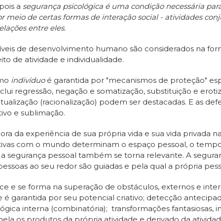
 pois a
segurança psicológica é uma condição necessária par
r meio de certas formas de interação social - atividades co
lações entre eles.
 níveis de desenvolvimento humano são considerados na for
ito de atividade e individualidade.
omo
indivíduo
é garantida por "mecanismos de proteção" esp
lui regressão, negação e somatização, substituição e erotiz
ectualização (racionalização) podem ser destacadas. E as de
tivo e sublimação.
ra da experiência de sua própria vida e sua vida privada n
flexivas com o mundo determinam o espaço pessoal, o tempo 
do, a segurança pessoal também se torna relevante. A segur
essoas ao seu redor são guiadas e pela qual a própria pess
ce e se forma na superação de obstáculos, externos e inte
e é garantida por seu potencial criativo; detecção antecipa
lógica interna (combinatória); transformações fantasiosas, 
nela os produtos da própria atividade e derivado da ativida