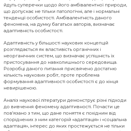
йдуть суперечки щодо його амбівалентної природи,
що допускає не тільки патологічні, але і нормальні
тенденції особистості. Амбівалентність даного
феномена, на думку багатьох авторів, визначає
адаптивність особистості.
Адаптивність у більшості наукових концепцій
розглядається як властивість органічних і
неорганічних систем, що визначає успішність їх
пристосування до навколишнього середовища.
Розробці даного питання присвячено достатню
кількість наукових робіт, проте проблема
формування адаптивності особистості є до кінця
невирішеною.
Аналіз наукової літератури демонструє різні підходи
до вивчення феномену адаптивності. Почасти це
пов'язано з тим, що дане поняття є похідним від
споріднених з ним категорій «адаптація» і «соціальна
адаптація», інтерес до яких простежується не тільки