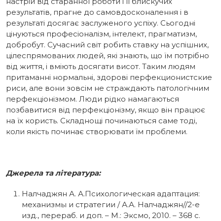
настрій від старанної роботи і її блискучих
результатів, прагне до самовдосконалення і в
результаті досягає заслуженого успіху. Сьогодні
цінуються професіоналізм, інтелект, прагматизм,
добробут. Сучасний світ робить ставку на успішних,
цілеспрямованих людей, які знають, що їм потрібно
від життя, і вміють досягати висот. Таким людям
притаманні нормальні, здорові перфекционистские
риси, але вони зовсім не страждають патологічним
перфекціонізмом. Люди рідко намагаються
позбавитися від перфекціонізму, якщо він працює
на їх користь. Складнощі починаються саме тоді,
коли якість починає створювати їм проблеми.
Джерела та література:
Налчаджян А. А.Психологическая адаптация:
механизмы и стратегии / А.А. Налчаджян//2-е
изд., перераб. и доп. – М.: Эксмо, 2010. – 368 с.