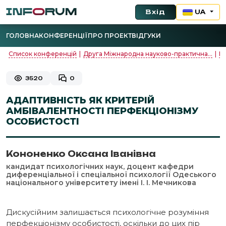
Вхід
UA
ГОЛОВНА
КОНФЕРЕНЦІЇ
ПРО ПРОЕКТ
ВІДГУКИ
Список конференцій
|
Друга Міжнародна науково-практична...
|
М
3520
0
АДАПТИВНІСТЬ ЯК КРИТЕРІЙ
АМБІВАЛЕНТНОСТІ ПЕРФЕКЦІОНІЗМУ
ОСОБИСТОСТІ
Кононенко Оксана Іванівна
кандидат психологічних наук, доцент кафедри
диференціальної і спеціальної психології Одеського
національного університету імені І. І. Мечникова
Дискусійним залишається психологічне розуміння
перфекціонізму особистості, оскільки до цих пір