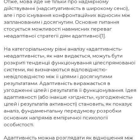
Отже, мова йде не тільки про надмірному
дійствуванні (надситуативність в широкому сенсі),
але і про існування конфронтаційних відносин між
запланованим і досягнутим. Основне питання
стосується можливості навмисних переваг
неадаптівної стратегії діям адаптивної[1].
На категоріальному рівні аналізу «адаптивність-
неадаптивність», як нам видається, можуть бути
розкриті тенденції функціонування цілеспрямованої
системи, які визначаються відповідністю-
невідповідністю між її цілями і досягнутими
результатами. Адаптивність виражається в
узгодженні цілей і результатів її функціонування. Ідея
адаптивності (або інакше «згідність», «узгодженість»
цілей і результатів активності) становить, як показує
аналіз, фундаментальну передумову розробки
основних напрямів емпіричної психології
особистості.
Адаптивність можна розглядати як відношення між