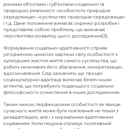
різними об'єктами і суб'єктами соціальної та
природної реальності: «особистість-природне
середовище», «суспільство-природне середовище»
і т.д. Дане положення вимагає окремої розробки і
представляє собою проблему, що визначає
перспективи розвитку цього дослідження[3].
Формування соціальної адаптивності сприяє
узгодженню ціннісної картини світу особистості з
культурним змістом життя самого суспільства, що
робить можливим його збагачення, конкретизацію,
вдосконалення. Слід зазначити, що процес
соціокультурної адаптації включає безліч інших
аспектів, що потребують подальшого соціально-
філософського осмислення в інших дослідженнях.
Таким чином, перфекціонізм особистості як явище
сучасного життя може бути пов'язаний не тільки з
дезадаптацією, але і з нормальним адаптивним
існуванням. Коли людина отримує позитивний