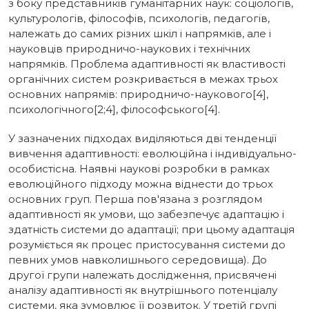
з боку представників гуманітарних наук: соціологів,
культурологів, філософів, психологів, педагогів,
належать до самих різних шкіл і напрямків, але і
науковців природничо-наукових і технічних
напрямків. Проблема адаптивності як властивості
органічних систем розкривається в межах трьох
основних напрямів: природничо-наукового[4],
психологічного[2;4], філософського[4].
У зазначених підходах виділяються дві тенденції
вивчення адаптивності: еволюційна і індивідуально-
особистісна. Наявні наукові розробки в рамках
еволюційного підходу можна віднести до трьох
основних груп. Перша пов'язана з розглядом
адаптивності як умови, що забезпечує адаптацію і
здатність системи до адаптації; при цьому адаптація
розуміється як процес пристосування системи до
певних умов навколишнього середовища). До
другої групи належать дослідження, присвячені
аналізу адаптивності як внутрішнього потенціалу
системи, яка зумовлює її розвиток. У третій групі