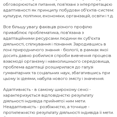
обговорюються питання, пов'язані з інтерпретацією
адаптивності як принципу побудови об'єктів-систем:
культури, політики, економіки, організацій, освіти і т.д.
Все більшу увагу фахівців різного профілю
приваблює проблематика, пов'язана з
адаптаційними ресурсами людини як суб'єкта
діяльності, спілкування і пізнання. Зародившись в
лоні природничого знання - біології, в рамках якої
досить давно робилися спроби вивчення процесів
взаємодії організму і навколишнього середовища,
проблема адаптації розширилася до галузі
гуманітарних та соціальних наук, збагатившись при
цьому їх ідеями, набула нового змісту і значення.
Адаптивність - в самому широкому сенсі -
характеризується відповідністю результату
діяльності індивіда прийнятої ним мети.
Неадаптивність - розбіжністю, а точніше -
протилежністю результату діяльності індивіда її мети.