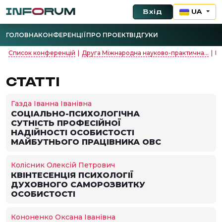
Вхід
UA
ГОЛОВНА
КОНФЕРЕНЦІЇ
ПРО ПРОЕКТ
ВІДГУКИ
Список конференцій
|
Друга Міжнародна науково-практична...
|
М
СТАТТІ
Газда Іванна Іванівна
СОЦІАЛЬНО-ПСИХОЛОГІЧНА
СУТНІСТЬ ПРОФЕСІЙНОЇ
НАДІЙНОСТІ ОСОБИСТОСТІ
МАЙБУТНЬОГО ПРАЦІВНИКА ОВС
Колісник Олексій Петрович
КВІНТЕСЕНЦІЯ ПСИХОЛОГІЇ
ДУХОВНОГО САМОРОЗВИТКУ
ОСОБИСТОСТІ
Кононенко Оксана Іванівна