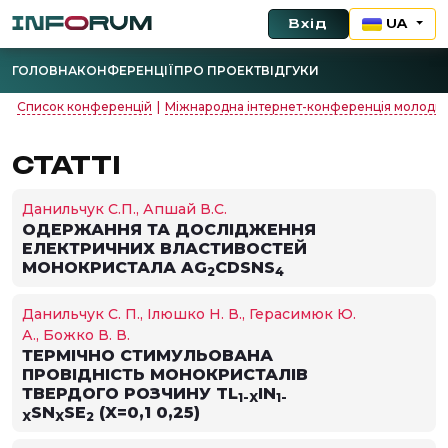
Вхід
UA
ГОЛОВНА
КОНФЕРЕНЦІЇ
ПРО ПРОЕКТ
ВІДГУКИ
Список конференцій
|
Міжнародна інтернет-конференція молодих у
СТАТТІ
Данильчук С.П., Апшай В.С.
ОДЕРЖАННЯ ТА ДОСЛІДЖЕННЯ
ЕЛЕКТРИЧНИХ ВЛАСТИВОСТЕЙ
МОНОКРИСТАЛА AG
CDSNS
2
4
Данильчук С. П., Ілюшко Н. В., Герасимюк Ю.
А., Божко В. В.
ТЕРМІЧНО СТИМУЛЬОВАНА
ПРОВІДНІСТЬ МОНОКРИСТАЛІВ
ТВЕРДОГО РОЗЧИНУ TL
IN
1-X
1-
SN
SE
(X=0,1 0,25)
X
X
2