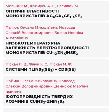
Мельник М., Кримусь А. С., Василюк М.
ОПТИЧНІ ВЛАСТИВОСТІ
МОНОКРИСТАЛІВ AG
GA
GE
SE
X
X
1-X
2
Паліюк Оксана Миколаївна, Новосад
Олексій Володимирович, Божко Неоніла
Анатоліївна
НИЗЬКОТЕМПЕРАТУРНА
ЗАЛЕЖНІСТЬ ЕЛЕКТРОПРОВІДНОСТІ
МОНОКРИСТАЛІВ CU
ZN
INSE
1-X
X
2
Піскач Л. В., Фічук К. С., Піскач М. Ф.
СИСТЕМИ TLINS
(SE
) – CDS(SE)
2
2
Пойман Олена Миколаївна, Новосад
Олексій Володимирович, Денисюк Мар’яна
Іванівна
ФОТОПРОВІДНІСТЬ ТВЕРДИХ
РОЗЧИНІВ CUINS
-ZNIN
S
2
2
4