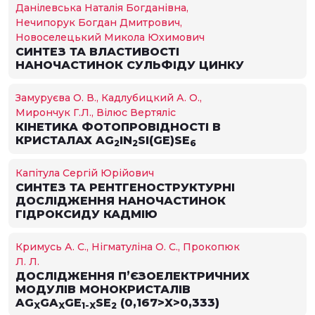
Данілевська Наталія Богданівна,
Нечипорук Богдан Дмитрович,
Новоселецький Микола Юхимович
СИНТЕЗ ТА ВЛАСТИВОСТІ
НАНОЧАСТИНОК СУЛЬФІДУ ЦИНКУ
Замуруєва О. В., Кадлубицкий А. О.,
Мирончук Г.Л., Вілюс Вертяліс
КІНЕТИКА ФОТОПРОВІДНОСТІ В
КРИСТАЛАХ AG
IN
SI(GE)SE
2
2
6
Капітула Сергій Юрійович
СИНТЕЗ ТА РЕНТГЕНОСТРУКТУРНІ
ДОСЛІДЖЕННЯ НАНОЧАСТИНОК
ГІДРОКСИДУ КАДМІЮ
Кримусь А. С., Нігматуліна О. С., Прокопюк
Л. Л.
ДОСЛІДЖЕННЯ П’ЄЗОЕЛЕКТРИЧНИХ
МОДУЛІВ МОНОКРИСТАЛІВ
AG
GA
GE
SE
(0,167>X>0,333)
X
X
1-X
2