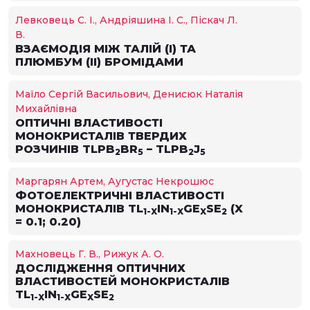
Левковець С. І., Андріяшина І. С., Піскач Л.
В.
ВЗАЄМОДІЯ МІЖ ТАЛІЙ (І) ТА
ПЛЮМБУМ (ІІ) БРОМІДАМИ
Маїло Сергій Васильович, Денисюк Наталія
Михайлівна
ОПТИЧНІ ВЛАСТИВОСТІ
МОНОКРИСТАЛІВ ТВЕРДИХ
РОЗЧИНІВ TLPB
BR
– TLPB
J
2
5
2
5
Маргарян Артем, Аугустас Некрошюс
ФОТОЕЛЕКТРИЧНІ ВЛАСТИВОСТІ
МОНОКРИСТАЛІВ TL
IN
GE
SE
(X
1-X
1-X
X
2
= 0.1; 0.20)
Махновець Г. В., Рижук А. О.
ДОСЛІДЖЕННЯ ОПТИЧНИХ
ВЛАСТИВОСТЕЙ МОНОКРИСТАЛІВ
TL
IN
GE
SE
1-X
1-X
X
2