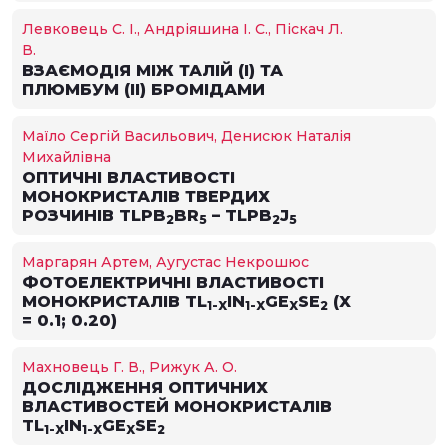
Левковець С. І., Андріяшина І. С., Піскач Л.
В.
ВЗАЄМОДІЯ МІЖ ТАЛІЙ (І) ТА
ПЛЮМБУМ (ІІ) БРОМІДАМИ
Маїло Сергій Васильович, Денисюк Наталія
Михайлівна
ОПТИЧНІ ВЛАСТИВОСТІ
МОНОКРИСТАЛІВ ТВЕРДИХ
РОЗЧИНІВ TLPB
BR
– TLPB
J
2
5
2
5
Маргарян Артем, Аугустас Некрошюс
ФОТОЕЛЕКТРИЧНІ ВЛАСТИВОСТІ
МОНОКРИСТАЛІВ TL
IN
GE
SE
(X
1-X
1-X
X
2
= 0.1; 0.20)
Махновець Г. В., Рижук А. О.
ДОСЛІДЖЕННЯ ОПТИЧНИХ
ВЛАСТИВОСТЕЙ МОНОКРИСТАЛІВ
TL
IN
GE
SE
1-X
1-X
X
2