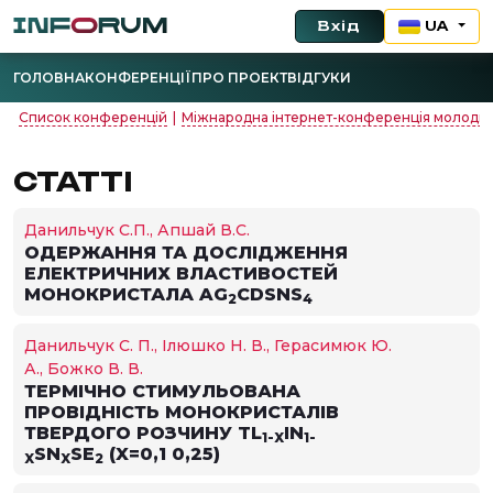
Вхід
UA
ГОЛОВНА
КОНФЕРЕНЦІЇ
ПРО ПРОЕКТ
ВІДГУКИ
Список конференцій
|
Міжнародна інтернет-конференція молодих у
СТАТТІ
Данильчук С.П., Апшай В.С.
ОДЕРЖАННЯ ТА ДОСЛІДЖЕННЯ
ЕЛЕКТРИЧНИХ ВЛАСТИВОСТЕЙ
МОНОКРИСТАЛА AG
CDSNS
2
4
Данильчук С. П., Ілюшко Н. В., Герасимюк Ю.
А., Божко В. В.
ТЕРМІЧНО СТИМУЛЬОВАНА
ПРОВІДНІСТЬ МОНОКРИСТАЛІВ
ТВЕРДОГО РОЗЧИНУ TL
IN
1-X
1-
SN
SE
(X=0,1 0,25)
X
X
2