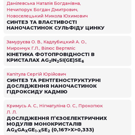
Данілевська Наталія Богданівна,
Нечипорук Богдан Дмитрович,
Новоселецький Микола Юхимович
СИНТЕЗ ТА ВЛАСТИВОСТІ
НАНОЧАСТИНОК СУЛЬФІДУ ЦИНКУ
Замуруєва О. В., Кадлубицкий А. О.,
Мирончук Г.Л., Вілюс Вертяліс
КІНЕТИКА ФОТОПРОВІДНОСТІ В
КРИСТАЛАХ AG
IN
SI(GE)SE
2
2
6
Капітула Сергій Юрійович
СИНТЕЗ ТА РЕНТГЕНОСТРУКТУРНІ
ДОСЛІДЖЕННЯ НАНОЧАСТИНОК
ГІДРОКСИДУ КАДМІЮ
Кримусь А. С., Нігматуліна О. С., Прокопюк
Л. Л.
ДОСЛІДЖЕННЯ П’ЄЗОЕЛЕКТРИЧНИХ
МОДУЛІВ МОНОКРИСТАЛІВ
AG
GA
GE
SE
(0,167>X>0,333)
X
X
1-X
2