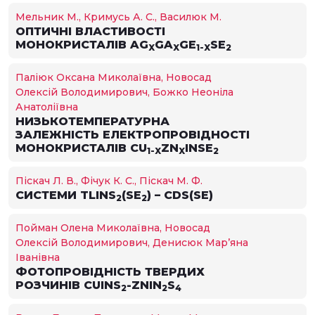
Мельник М., Кримусь А. С., Василюк М.
ОПТИЧНІ ВЛАСТИВОСТІ
МОНОКРИСТАЛІВ AG
GA
GE
SE
X
X
1-X
2
Паліюк Оксана Миколаївна, Новосад
Олексій Володимирович, Божко Неоніла
Анатоліївна
НИЗЬКОТЕМПЕРАТУРНА
ЗАЛЕЖНІСТЬ ЕЛЕКТРОПРОВІДНОСТІ
МОНОКРИСТАЛІВ CU
ZN
INSE
1-X
X
2
Піскач Л. В., Фічук К. С., Піскач М. Ф.
СИСТЕМИ TLINS
(SE
) – CDS(SE)
2
2
Пойман Олена Миколаївна, Новосад
Олексій Володимирович, Денисюк Мар’яна
Іванівна
ФОТОПРОВІДНІСТЬ ТВЕРДИХ
РОЗЧИНІВ CUINS
-ZNIN
S
2
2
4