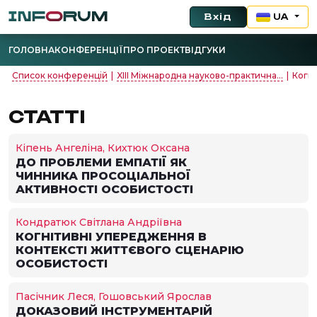
Вхід
UA
ГОЛОВНА
КОНФЕРЕНЦІЇ
ПРО ПРОЕКТ
ВІДГУКИ
Список конференцій
|
XІІI Міжнародна науково-практична...
|
Когні
СТАТТІ
Кіпень Ангеліна, Кихтюк Оксана
ДО ПРОБЛЕМИ ЕМПАТІЇ ЯК
ЧИННИКА ПРОСОЦІАЛЬНОЇ
АКТИВНОСТІ ОСОБИСТОСТІ
Кондратюк Світлана Андріївна
КОГНІТИВНІ УПЕРЕДЖЕННЯ В
КОНТЕКСТІ ЖИТТЄВОГО СЦЕНАРІЮ
ОСОБИСТОСТІ
Пасічник Леся, Гошовський Ярослав
ДОКАЗОВИЙ ІНСТРУМЕНТАРІЙ