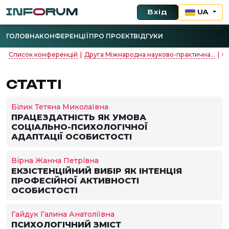
Вхід
UA
ГОЛОВНА
КОНФЕРЕНЦІЇ
ПРО ПРОЕКТ
ВІДГУКИ
Список конференцій
|
Друга Міжнародна науково-практична...
|
О
СТАТТІ
Білик Тетяна Миколаївна
ПРАЦЕЗДАТНІСТЬ ЯК УМОВА
СОЦІАЛЬНО-ПСИХОЛОГІЧНОЇ
АДАПТАЦІЇ ОСОБИСТОСТІ
Вірна Жанна Петрівна
ЕКЗІСТЕНЦІЙНИЙ ВИБІР ЯК ІНТЕНЦІЯ
ПРОФЕСІЙНОЇ АКТИВНОСТІ
ОСОБИСТОСТІ
Гайдук Галина Анатоліївна
ПСИХОЛОГІЧНИЙ ЗМІСТ