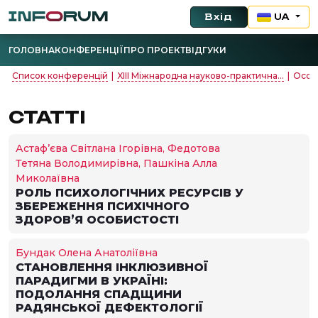
Вхід
UA
ГОЛОВНА
КОНФЕРЕНЦІЇ
ПРО ПРОЕКТ
ВІДГУКИ
Список конференцій
|
XІІI Міжнародна науково-практична...
|
Особи
СТАТТІ
Астаф’єва Світлана Ігорівна, Федотова
Тетяна Володимирівна, Пашкіна Алла
Миколаївна
РОЛЬ ПСИХОЛОГІЧНИХ РЕСУРСІВ У
ЗБЕРЕЖЕННЯ ПСИХІЧНОГО
ЗДОРОВ’Я ОСОБИСТОСТІ
Бундак Олена Анатоліївна
СТАНОВЛЕННЯ ІНКЛЮЗИВНОЇ
ПАРАДИГМИ В УКРАЇНІ:
ПОДОЛАННЯ СПАДЩИНИ
РАДЯНСЬКОЇ ДЕФЕКТОЛОГІЇ